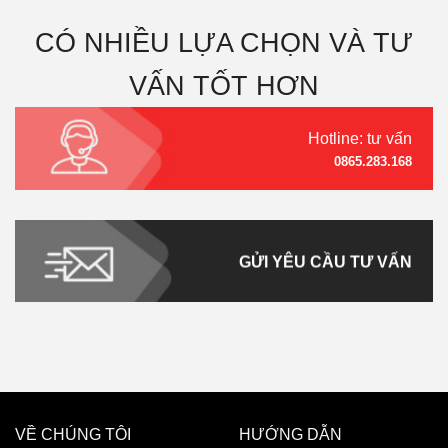
CÓ NHIỀU LỰA CHỌN VÀ TƯ
VẤN TỐT HƠN
Hotline: tư vấn
0865.283.168
GỬI YÊU CẦU TƯ VẤN
VỀ CHÚNG TÔI
HƯỚNG DẪN