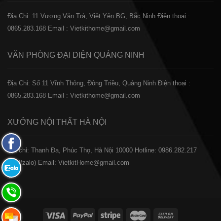
Địa Chỉ: 11 Vương Văn Trà, Việt Yên BG, Bắc Ninh
Điện thoại :
0865.283.168
Email : Vietkithome@gmail.com
VĂN PHÒNG ĐẠI DIỆN
QUẢNG NINH
Địa Chỉ: Số 11 Vĩnh Thông, Đông Triều, Quảng Ninh
Điện thoại :
0865.283.168
Email : Vietkithome@gmail.com
XƯỞNG NỘI THẤT
HÀ NỘI
Fanpage
️Địa chỉ: Thanh Đa, Phúc Thọ, Hà Nội 10000
Hotline: 0986.282.217
Facebook
(Call/zalo)
Email: VietkitHome@gmail.com
Zalo:
0865.283.168
Hotline:
0865.283.168
Hotline: