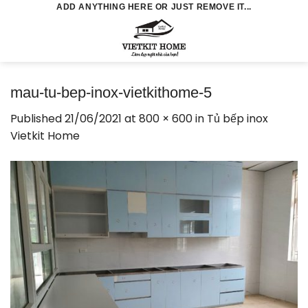
Skip
ADD ANYTHING HERE OR JUST REMOVE IT...
to
0
content
mau-tu-bep-inox-vietkithome-5
Published
21/06/2021
at
800 × 600
in
Tủ bếp inox
Vietkit Home