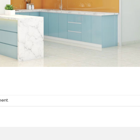
ment
.