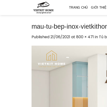
Skip
TRANG CHỦ
GIỚI THI
to
content
mau-tu-bep-inox-vietkith
Published
21/06/2021
at
800 × 471
in
Tủ b