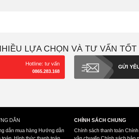
NHIỀU LỰA CHỌN VÀ TƯ VẤN TỐT
Hotline: tư vấn
GỬI YÊ
0865.283.168
NG DẪN
CHÍNH SÁCH CHUNG
g dẫn mua hàng
Hướng dẫn
Chính sách thanh toán
Chính
h toán
Hình thức thanh toán
vận chuyển
Chính sách bảo 