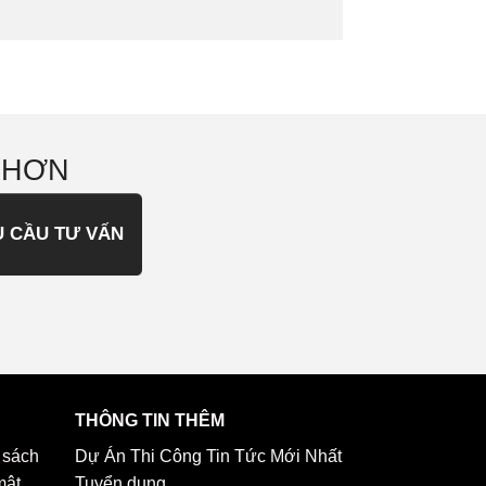
 HƠN
U CẦU TƯ VẤN
THÔNG TIN THÊM
 sách
Dự Án Thi Công
Tin Tức Mới Nhất
mật
Tuyển dụng