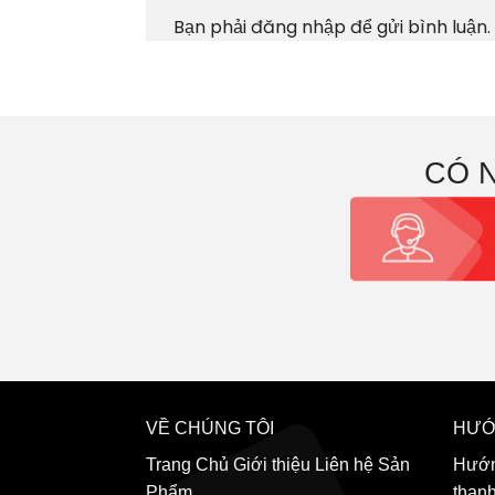
Bạn phải
đăng nhập
để gửi bình luận.
CÓ 
VỀ CHÚNG TÔI
HƯỚ
Trang Chủ
Giới thiệu
Liên hệ
Sản
Hướn
Phẩm
than