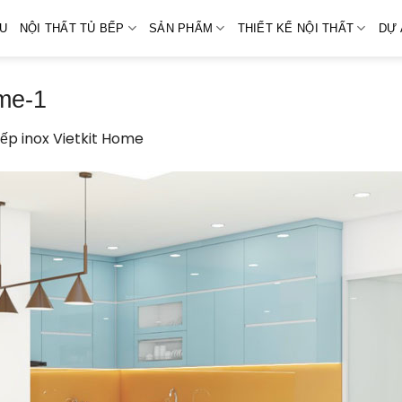
ỆU
NỘI THẤT TỦ BẾP
SẢN PHẨM
THIẾT KẾ NỘI THẤT
DỰ 
ome-1
ếp inox Vietkit Home