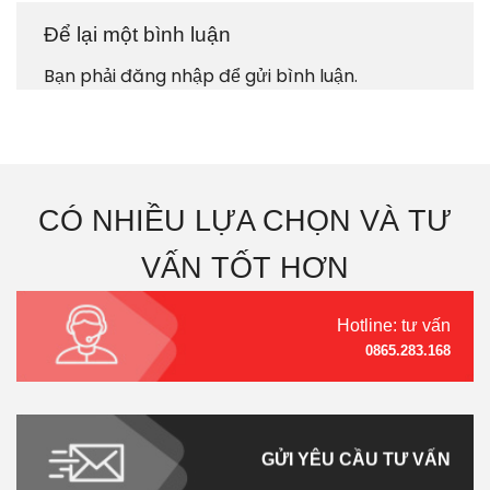
Để lại một bình luận
Bạn phải
đăng nhập
để gửi bình luận.
CÓ NHIỀU LỰA CHỌN VÀ TƯ
VẤN TỐT HƠN
Hotline: tư vấn
0865.283.168
GỬI YÊU CẦU TƯ VẤN