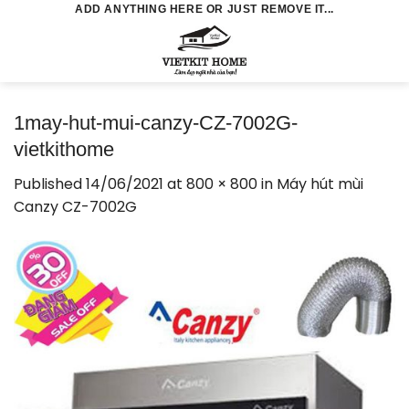
Skip
ADD ANYTHING HERE OR JUST REMOVE IT...
to
0
content
1may-hut-mui-canzy-CZ-7002G-
vietkithome
Published
14/06/2021
at
800 × 800
in
Máy hút mùi
Canzy CZ-7002G