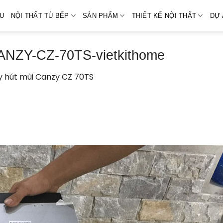
ỆU
NỘI THẤT TỦ BẾP
SẢN PHẨM
THIẾT KẾ NỘI THẤT
DỰ 
ZY-CZ-70TS-vietkithome
 hút mùi Canzy CZ 70TS