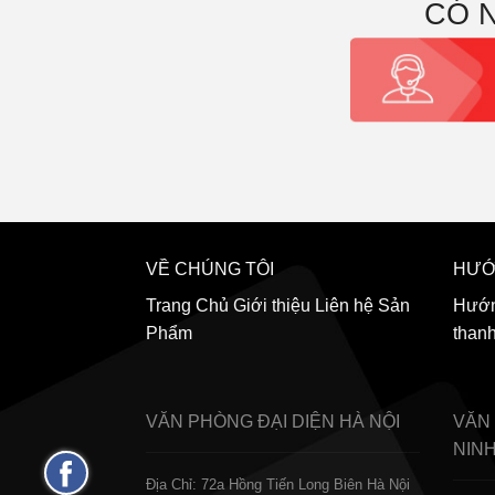
CÓ 
VỀ CHÚNG TÔI
HƯỚ
Trang Chủ
Giới thiệu
Liên hệ
Sản
Hướn
Phẩm
than
VĂN PHÒNG ĐẠI DIỆN
HÀ NỘI
VĂN
NIN
Fanpage
Địa Chỉ: 72a Hồng Tiến Long Biên Hà Nội