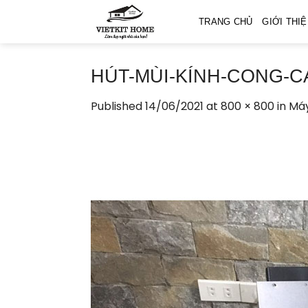
Skip
TRANG CHỦ
GIỚI THI
to
content
HÚT-MÙI-KÍNH-CONG-CAN
Published
14/06/2021
at
800 × 800
in
Máy