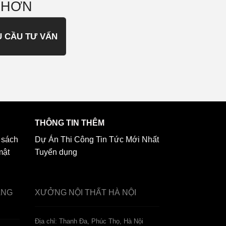
 HƠN
U CẦU TƯ VẤN
THÔNG TIN THÊM
 sách
Dự Án Thi Công
Tin Tức Mới Nhất
mật
Tuyển dụng
ẢNG
XƯỞNG NỘI THẤT
HÀ NỘI
️Địa chỉ: Thanh Đa, Phúc Thọ, Hà Nội