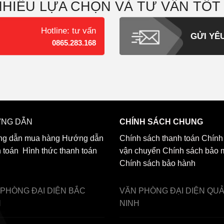
NHIỀU LỰA CHỌN VÀ TƯ VẤN TỐT
Hotline: tư vấn
GỬI YÊ
0865.283.168
NG DẪN
CHÍNH SÁCH CHUNG
g dẫn mua hàng
Hướng dẫn
Chính sách thanh toán
Chính
h toán
Hình thức thanh toán
vận chuyển
Chính sách bảo 
Chính sách bảo hành
 PHÒNG ĐẠI DIỆN
BẮC
VĂN PHÒNG ĐẠI DIỆN
QU
H
NINH