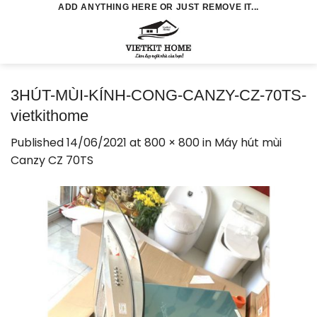
Skip
ADD ANYTHING HERE OR JUST REMOVE IT...
to
0
content
3HÚT-MÙI-KÍNH-CONG-CANZY-CZ-70TS-
vietkithome
Published
14/06/2021
at
800 × 800
in
Máy hút mùi
Canzy CZ 70TS