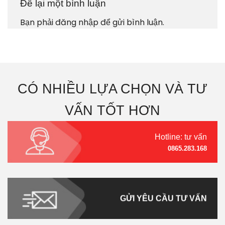
Để lại một bình luận
Bạn phải
đăng nhập
để gửi bình luận.
CÓ NHIỀU LỰA CHỌN VÀ TƯ
VẤN TỐT HƠN
Hotline: tư vấn
0865.283.168
GỬI YÊU CẦU TƯ VẤN