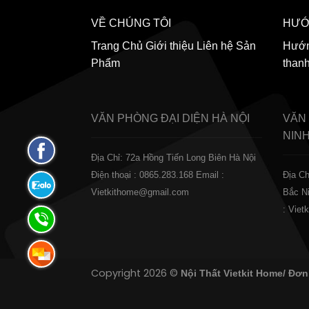
VỀ CHÚNG TÔI
HƯỚ
Trang Chủ
Giới thiệu
Liên hệ
Sản
Hướn
Phẩm
than
VĂN PHÒNG ĐẠI DIỆN
HÀ NỘI
VĂN
NIN
Fanpage
Địa Chỉ: 72a Hồng Tiến Long Biên Hà Nội
Facebook
Điện thoại : 0865.283.168
Email :
Địa Ch
Zalo:
Vietkithome@gmail.com
Bắc N
0865.283.168
: Vie
Hotline:
0865.283.168
Hotline:
Copyright 2026 ©
Nội Thất Vietkit Home/ Đơn
0865.283.168