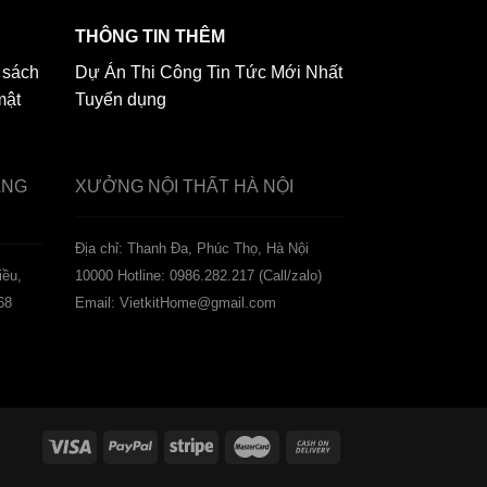
THÔNG TIN THÊM
 sách
Dự Án Thi Công
Tin Tức Mới Nhất
mật
Tuyển dụng
ẢNG
XƯỞNG NỘI THẤT
HÀ NỘI
️Địa chỉ: Thanh Đa, Phúc Thọ, Hà Nội
iều,
10000
Hotline: 0986.282.217 (Call/zalo)
68
Email: VietkitHome@gmail.com