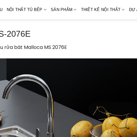
ỆU
NỘI THẤT TỦ BẾP
SẢN PHẨM
THIẾT KẾ NỘI THẤT
DỰ 
MS-2076E
u rửa bát Malloca MS 2076E