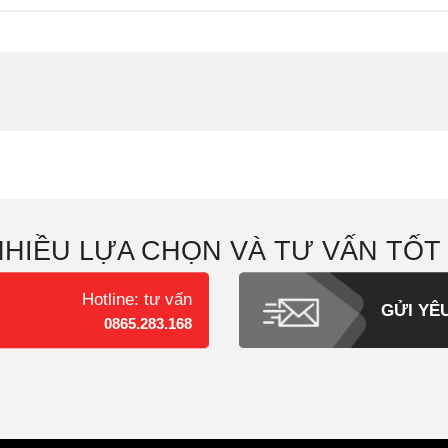
NHIỀU LỰA CHỌN VÀ TƯ VẤN TỐT
Hotline: tư vấn
GỬI YÊ
0865.283.168