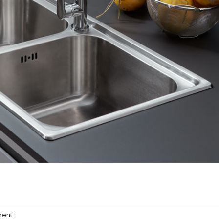
ment
.