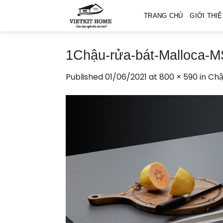
Skip
TRANG CHỦ
GIỚI THI
to
content
1Chậu-rửa-bát-Malloca-
Published
01/06/2021
at
800 × 590
in
Chậ