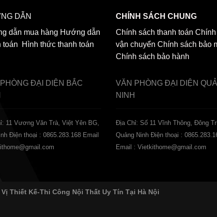
NG DẪN
CHÍNH SÁCH CHUNG
g dẫn mua hàng
Hướng dẫn
Chính sách thanh toán
Chính
h toán
Hình thức thanh toán
vận chuyển
Chính sách bảo 
Chính sách bảo hành
 PHÒNG ĐẠI DIỆN
BẮC
VĂN PHÒNG ĐẠI DIỆN
QU
H
NINH
ỉ: 11 Vương Văn Trà, Việt Yên BG,
Địa Chỉ: Số 11 Vĩnh Thông, Đông Tr
inh
Điện thoại : 0865.283.168
Email
Quảng Ninh
Điện thoại : 0865.283.1
tkithome@gmail.com
Email : Vietkithome@gmail.com
 Vị Thiết Kế-Thi Công Nội Thất Uy Tín Tại Hà Nội