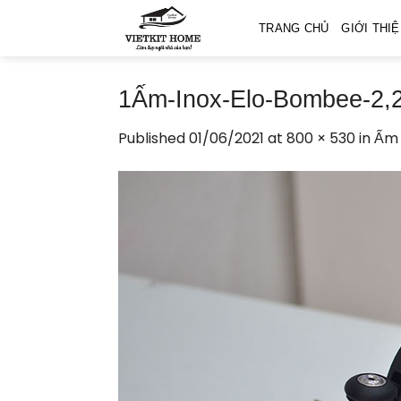
Skip
TRANG CHỦ
GIỚI THI
to
content
1Ấm-Inox-Elo-Bombee-2,
Published
01/06/2021
at
800 × 530
in
Ấm 