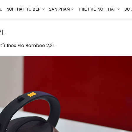
ỆU
NỘI THẤT TỦ BẾP
SẢN PHẨM
THIẾT KẾ NỘI THẤT
DỰ 
2L
từ Inox Elo Bombee 2,2L