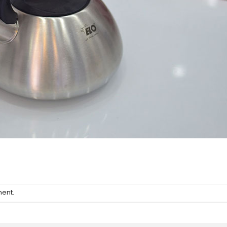
ment
.