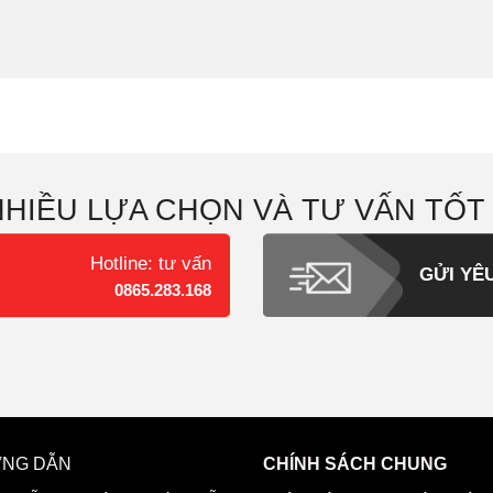
NHIỀU LỰA CHỌN VÀ TƯ VẤN TỐT
Hotline: tư vấn
GỬI YÊ
0865.283.168
NG DẪN
CHÍNH SÁCH CHUNG