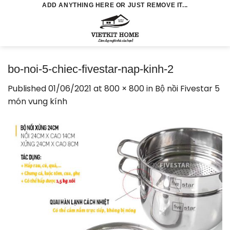
Skip
ADD ANYTHING HERE OR JUST REMOVE IT...
to
0
content
bo-noi-5-chiec-fivestar-nap-kinh-2
Published
01/06/2021
at
800 × 800
in
Bộ nồi Fivestar 5
món vung kính