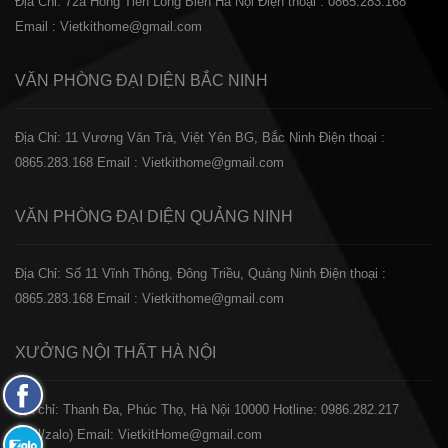
Địa Chỉ: 72a Hồng Tiến Long Biên Hà Nội
Điện thoại : 0865.283.168
Email : Vietkithome@gmail.com
VĂN PHÒNG ĐẠI DIỆN
BẮC NINH
Địa Chỉ: 11 Vương Văn Trà, Việt Yên BG, Bắc Ninh
Điện thoại :
0865.283.168
Email : Vietkithome@gmail.com
VĂN PHÒNG ĐẠI DIỆN
QUẢNG NINH
Địa Chỉ: Số 11 Vĩnh Thông, Đông Triều, Quảng Ninh
Điện thoại :
0865.283.168
Email : Vietkithome@gmail.com
XƯỞNG NỘI THẤT
HÀ NỘI
Fanpage
️Địa chỉ: Thanh Đa, Phúc Thọ, Hà Nội 10000
Hotline: 0986.282.217
Facebook
(Call/zalo)
Email: VietkitHome@gmail.com
Zalo: