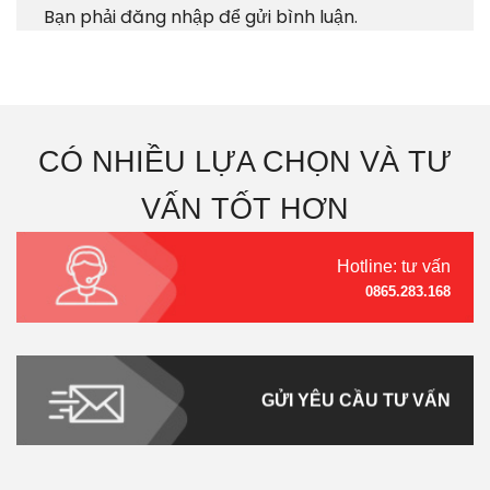
Bạn phải
đăng nhập
để gửi bình luận.
CÓ NHIỀU LỰA CHỌN VÀ TƯ
VẤN TỐT HƠN
Hotline: tư vấn
0865.283.168
GỬI YÊU CẦU TƯ VẤN