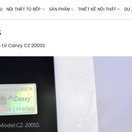
ỆU
NỘI THẤT TỦ BẾP
SẢN PHẨM
THIẾT KẾ NỘI THẤT
DỰ 
S
 từ Canzy CZ 200SS