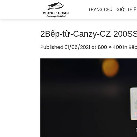
Skip
TRANG CHỦ
GIỚI THI
to
content
2Bếp-từ-Canzy-CZ 200S
Published
01/06/2021
at
800 × 400
in
Bếp