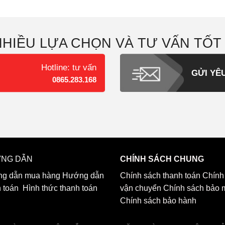
NHIỀU LỰA CHỌN VÀ TƯ VẤN TỐT
Hotline: tư vấn
GỬI YÊ
0865.283.168
NG DẪN
CHÍNH SÁCH CHUNG
g dẫn mua hàng
Hướng dẫn
Chính sách thanh toán
Chính
h toán
Hình thức thanh toán
vận chuyển
Chính sách bảo 
Chính sách bảo hành