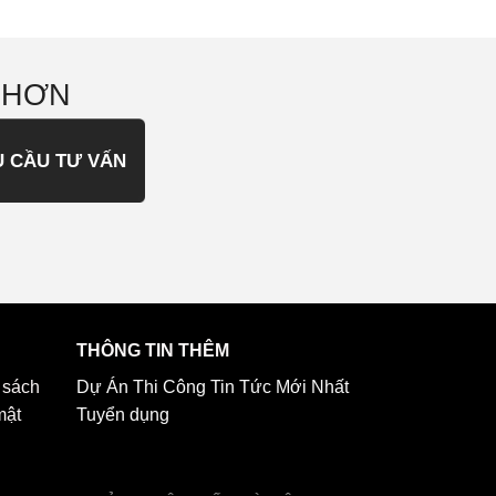
 HƠN
U CẦU TƯ VẤN
THÔNG TIN THÊM
 sách
Dự Án Thi Công
Tin Tức Mới Nhất
mật
Tuyển dụng