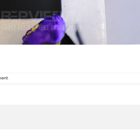
ment
.