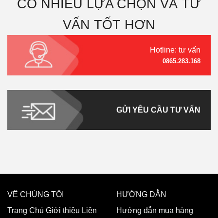
CÓ NHIỀU LỰA CHỌN VÀ TƯ
VẤN TỐT HƠN
Hotline: tư vấn
0865.283.168
GỬI YÊU CẦU TƯ VẤN
VỀ CHÚNG TÔI
HƯỚNG DẪN
Trang Chủ
Giới thiệu
Liên
Hướng dẫn mua hàng