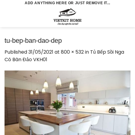
Skip
ADD ANYTHING HERE OR JUST REMOVE IT...
to
0
content
tu-bep-ban-dao-dep
Published
31/05/2021
at
800 × 532
in
Tủ Bếp Sồi Nga
Có Bàn Đảo VKH01