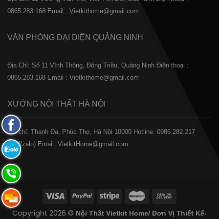
0865.283.168
Email : Vietkithome@gmail.com
VĂN PHÒNG ĐẠI DIỆN
QUẢNG NINH
Địa Chỉ: Số 11 Vĩnh Thông, Đông Triều, Quảng Ninh
Điện thoại :
0865.283.168
Email : Vietkithome@gmail.com
XƯỞNG NỘI THẤT
HÀ NỘI
Fanpage
️Địa chỉ: Thanh Đa, Phúc Thọ, Hà Nội 10000
Hotline: 0986.282.217
Facebook
(Call/zalo)
Email: VietkitHome@gmail.com
Zalo:
0865.283.168
Hotline:
0865.283.168
Hotline:
Copyright 2026 ©
Nội Thất Vietkit Home/ Đơn Vị Thiết Kế-
0865.283.168