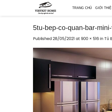
Skip
TRANG CHỦ
GIỚI THI
to
content
5tu-bep-co-quan-bar-mini-
Published
28/05/2021
at
900 × 516
in
Tủ 