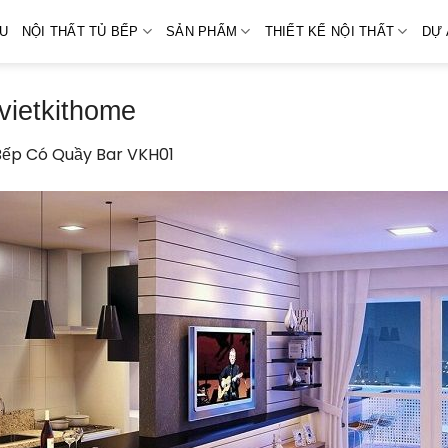
ỆU
NỘI THẤT TỦ BẾP
SẢN PHẨM
THIẾT KẾ NỘI THẤT
DỰ 
vietkithome
Bếp Có Quầy Bar VKH01