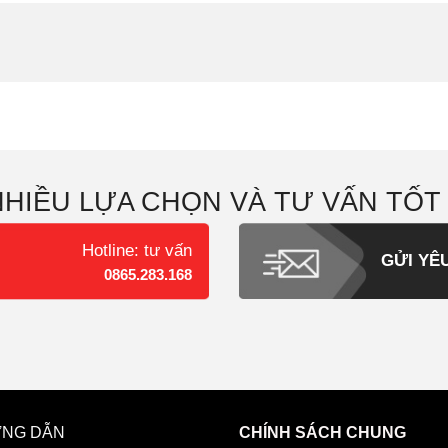
NHIỀU LỰA CHỌN VÀ TƯ VẤN TỐT
Hotline: tư vấn
GỬI YÊ
0865.283.168
NG DẪN
CHÍNH SÁCH CHUNG