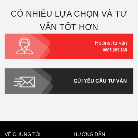
CÓ NHIỀU LỰA CHỌN VÀ TƯ
VẤN TỐT HƠN
Hotline: tư vấn
0865.283.168
GỬI YÊU CẦU TƯ VẤN
VỀ CHÚNG TÔI
HƯỚNG DẪN