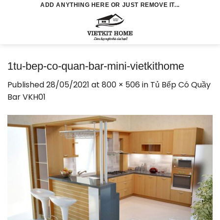
Skip
ADD ANYTHING HERE OR JUST REMOVE IT...
to
0
content
1tu-bep-co-quan-bar-mini-vietkithome
Published
28/05/2021
at
800 × 506
in
Tủ Bếp Có Quầy
Bar VKH01