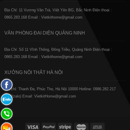
Địa Chỉ: 11 Vương Văn Trà, Việt Yên BG, Bắc Ninh
Điện thoại :
0865.283.168
Email : Vietkithome@gmail.com
VĂN PHÒNG ĐẠI DIỆN
QUẢNG NINH
Địa Chỉ: Số 11 Vĩnh Thông, Đông Triều, Quảng Ninh
Điện thoại :
0865.283.168
Email : Vietkithome@gmail.com
XƯỞNG NỘI THẤT
HÀ NỘI
Fanpage
️Địa chỉ: Thanh Đa, Phúc Thọ, Hà Nội 10000
Hotline: 0986.282.217
Facebook
(Call/zalo)
Email: VietkitHome@gmail.com
Zalo:
0865.283.168
Hotline:
0865.283.168
Hotline: