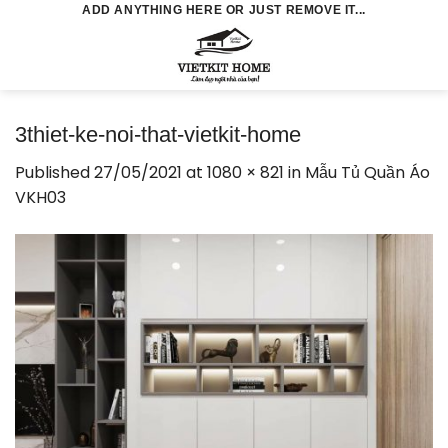
Skip
ADD ANYTHING HERE OR JUST REMOVE IT...
to
0
content
3thiet-ke-noi-that-vietkit-home
Published
27/05/2021
at
1080 × 821
in
Mẫu Tủ Quần Áo
VKH03