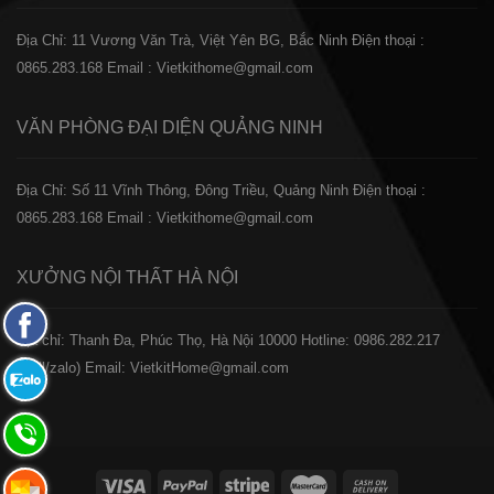
Địa Chỉ: 11 Vương Văn Trà, Việt Yên BG, Bắc Ninh
Điện thoại :
0865.283.168
Email : Vietkithome@gmail.com
VĂN PHÒNG ĐẠI DIỆN
QUẢNG NINH
Địa Chỉ: Số 11 Vĩnh Thông, Đông Triều, Quảng Ninh
Điện thoại :
0865.283.168
Email : Vietkithome@gmail.com
XƯỞNG NỘI THẤT
HÀ NỘI
Fanpage
️Địa chỉ: Thanh Đa, Phúc Thọ, Hà Nội 10000
Hotline: 0986.282.217
Facebook
(Call/zalo)
Email: VietkitHome@gmail.com
Zalo:
0865.283.168
Hotline:
0865.283.168
Hotline: