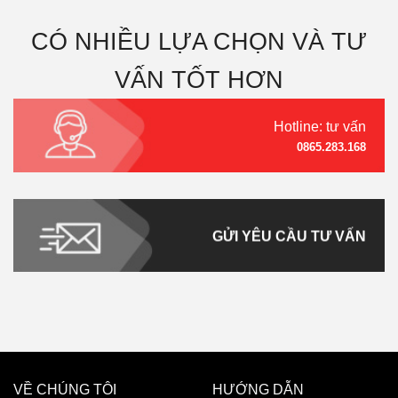
CÓ NHIỀU LỰA CHỌN VÀ TƯ
VẤN TỐT HƠN
Hotline: tư vấn
0865.283.168
GỬI YÊU CẦU TƯ VẤN
VỀ CHÚNG TÔI
HƯỚNG DẪN