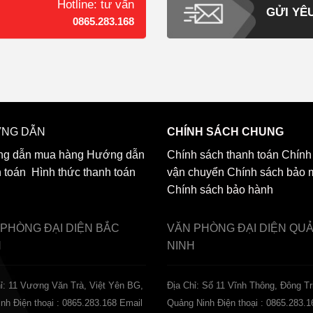
Hotline: tư vấn
GỬI YÊ
0865.283.168
NG DẪN
CHÍNH SÁCH CHUNG
g dẫn mua hàng
Hướng dẫn
Chính sách thanh toán
Chính
h toán
Hình thức thanh toán
vận chuyển
Chính sách bảo 
Chính sách bảo hành
 PHÒNG ĐẠI DIỆN
BẮC
VĂN PHÒNG ĐẠI DIỆN
QU
H
NINH
ỉ: 11 Vương Văn Trà, Việt Yên BG,
Địa Chỉ: Số 11 Vĩnh Thông, Đông Tr
inh
Điện thoại : 0865.283.168
Email
Quảng Ninh
Điện thoại : 0865.283.1