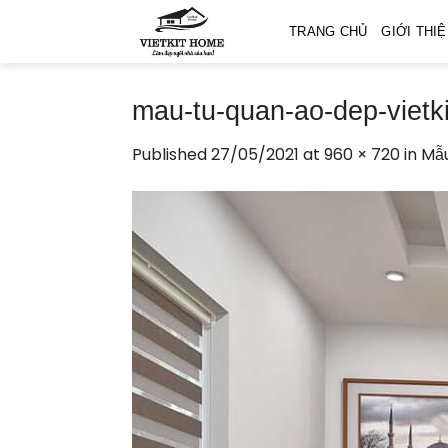
Skip
TRANG CHỦ
GIỚI THI
to
content
mau-tu-quan-ao-dep-vietk
Published
27/05/2021
at
960 × 720
in
Mẫu