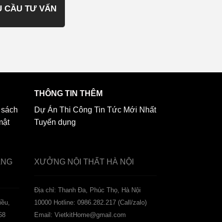
U CẦU TƯ VẤN
THÔNG TIN THÊM
 sách
Dự Án Thi Công
Tin Tức Mới Nhất
mật
Tuyển dụng
ẢNG
XƯỞNG NỘI THẤT
HÀ NỘI
️Địa chỉ: Thanh Đa, Phúc Thọ, Hà Nội
iều,
10000
Hotline: 0986.282.217 (Call/zalo)
68
Email: VietkitHome@gmail.com