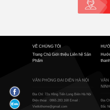
VỀ CHÚNG TÔI
HƯỚ
Trang Chủ
Giới thiệu
Liên hệ
Sản
Hướn
Phẩm
than
VĂN PHÒNG ĐẠI DIỆN
HÀ NỘI
VĂN
NIN
Fanpage
Địa Chỉ: 72a Hồng Tiến Long Biên Hà Nội
Facebook
Điện thoại : 0865.283.168
Email :
Địa Ch
Zalo:
Vietkithome@gmail.com
Bắc N