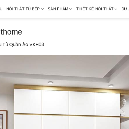
ỆU
NỘI THẤT TỦ BẾP
SẢN PHẨM
THIẾT KẾ NỘI THẤT
DỰ 
ithome
 Tủ Quần Áo VKH03