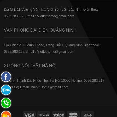
Địa Chỉ: 11 Vương Văn Trà, Việt Yên BG, Bắc Ninh
Điện thoại :
0865.283.168
Email : Vietkithome@gmail.com
VĂN PHÒNG ĐẠI DIỆN
QUẢNG NINH
Địa Chỉ: Số 11 Vĩnh Thông, Đông Triều, Quảng Ninh
Điện thoại :
0865.283.168
Email : Vietkithome@gmail.com
XƯỞNG NỘI THẤT
HÀ NỘI
Fanpage
️Địa chỉ: Thanh Đa, Phúc Thọ, Hà Nội 10000
Hotline: 0986.282.217
Facebook
(Call/zalo)
Email: VietkitHome@gmail.com
Zalo:
0865.283.168
Hotline:
0865.283.168
Hotline: