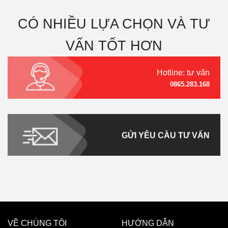
CÓ NHIỀU LỰA CHỌN VÀ TƯ
VẤN TỐT HƠN
Hotline: tư vấn
0865.283.168
GỬI YÊU CẦU TƯ VẤN
VỀ CHÚNG TÔI
HƯỚNG DẪN