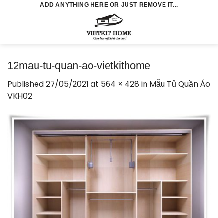
Skip
ADD ANYTHING HERE OR JUST REMOVE IT...
to
0
content
12mau-tu-quan-ao-vietkithome
Published
27/05/2021
at
564 × 428
in
Mẫu Tủ Quần Áo
VKH02