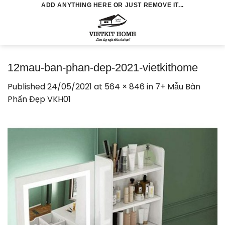
Skip
ADD ANYTHING HERE OR JUST REMOVE IT...
to
0
content
12mau-ban-phan-dep-2021-vietkithome
Published
24/05/2021
at
564 × 846
in
7+ Mẫu Bàn
Phấn Đẹp VKH01