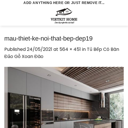
Skip
ADD ANYTHING HERE OR JUST REMOVE IT...
to
0
content
mau-thiet-ke-noi-that-bep-dep19
Published
24/05/2021
at
564 × 451
in
Tủ Bếp Có Bàn
Đảo Gỗ Xoan Đào