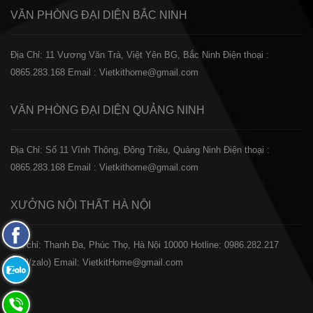
VĂN PHÒNG ĐẠI DIỆN
BẮC NINH
Địa Chỉ: 11 Vương Văn Trà, Việt Yên BG, Bắc Ninh
Điện thoại :
0865.283.168
Email : Vietkithome@gmail.com
VĂN PHÒNG ĐẠI DIỆN
QUẢNG NINH
Địa Chỉ: Số 11 Vĩnh Thông, Đông Triều, Quảng Ninh
Điện thoại :
0865.283.168
Email : Vietkithome@gmail.com
XƯỞNG NỘI THẤT
HÀ NỘI
Fanpage
️Địa chỉ: Thanh Đa, Phúc Thọ, Hà Nội 10000
Hotline: 0986.282.217
Facebook
(Call/zalo)
Email: VietkitHome@gmail.com
Zalo:
0865.283.168
Hotline: