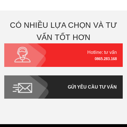
CÓ NHIỀU LỰA CHỌN VÀ TƯ
VẤN TỐT HƠN
Hotline: tư vấn
0865.283.168
GỬI YÊU CẦU TƯ VẤN