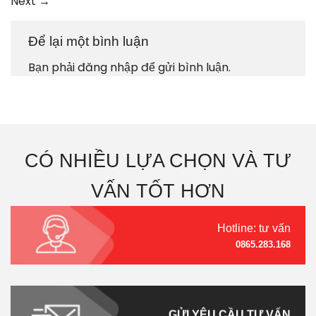
Next
→
Để lại một bình luận
Bạn phải
đăng nhập
để gửi bình luận.
CÓ NHIỀU LỰA CHỌN VÀ TƯ
VẤN TỐT HƠN
Hotline: tư vấn
0865.283.168
GỬI YÊU CẦU TƯ VẤN