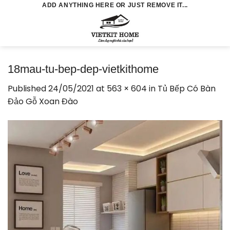
Skip
ADD ANYTHING HERE OR JUST REMOVE IT...
to
0
content
18mau-tu-bep-dep-vietkithome
Published
24/05/2021
at
563 × 604
in
Tủ Bếp Có Bàn
Đảo Gỗ Xoan Đào