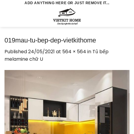
Skip
ADD ANYTHING HERE OR JUST REMOVE IT...
to
0
content
019mau-tu-bep-dep-vietkithome
Published
24/05/2021
at
564 × 564
in
Tủ bếp
melamine chữ U