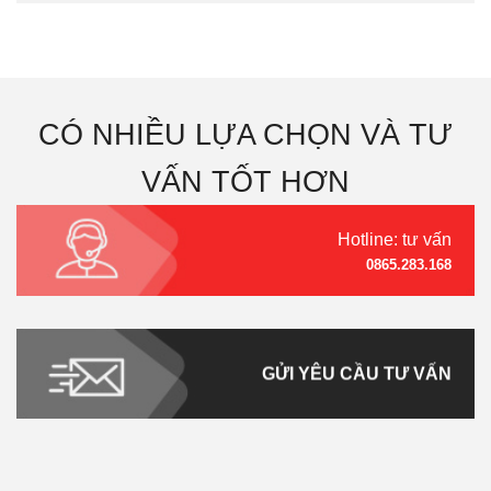
CÓ NHIỀU LỰA CHỌN VÀ TƯ
VẤN TỐT HƠN
Hotline: tư vấn
0865.283.168
GỬI YÊU CẦU TƯ VẤN