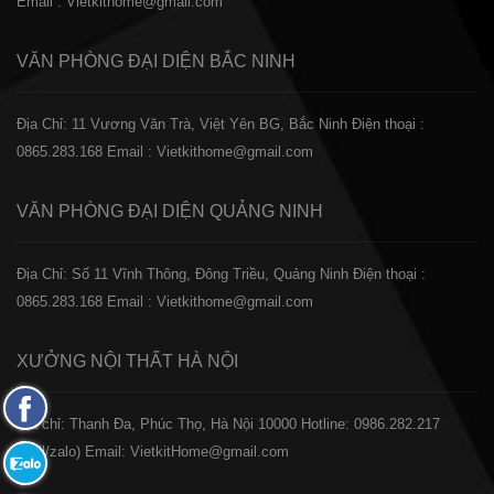
Email : Vietkithome@gmail.com
VĂN PHÒNG ĐẠI DIỆN
BẮC NINH
Địa Chỉ: 11 Vương Văn Trà, Việt Yên BG, Bắc Ninh
Điện thoại :
0865.283.168
Email : Vietkithome@gmail.com
VĂN PHÒNG ĐẠI DIỆN
QUẢNG NINH
Địa Chỉ: Số 11 Vĩnh Thông, Đông Triều, Quảng Ninh
Điện thoại :
0865.283.168
Email : Vietkithome@gmail.com
XƯỞNG NỘI THẤT
HÀ NỘI
Fanpage
️Địa chỉ: Thanh Đa, Phúc Thọ, Hà Nội 10000
Hotline: 0986.282.217
Facebook
(Call/zalo)
Email: VietkitHome@gmail.com
Zalo: