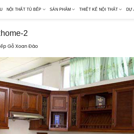
ỆU
NỘI THẤT TỦ BẾP
SẢN PHẨM
THIẾT KẾ NỘI THẤT
DỰ 
ithome-2
Bếp Gỗ Xoan Đào