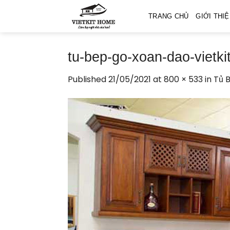
Skip
TRANG CHỦ
GIỚI THI
to
content
tu-bep-go-xoan-dao-vietk
Published
21/05/2021
at
800 × 533
in
Tủ 