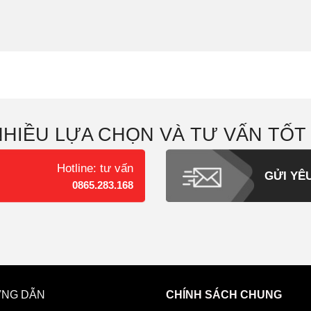
NHIỀU LỰA CHỌN VÀ TƯ VẤN TỐT
Hotline: tư vấn
GỬI YÊ
0865.283.168
NG DẪN
CHÍNH SÁCH CHUNG