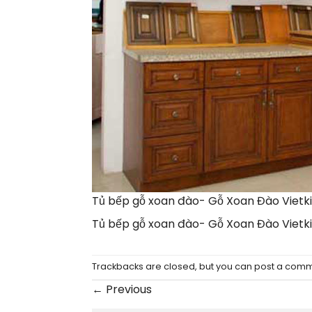
Tủ bếp gỗ xoan đào- Gỗ Xoan Đào Vietk
Tủ bếp gỗ xoan đào- Gỗ Xoan Đào Vietk
Trackbacks are closed, but you can
post a com
←
Previous