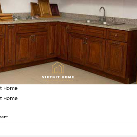
it Home
it Home
ment
.