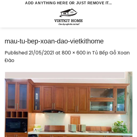
Skip
ADD ANYTHING HERE OR JUST REMOVE IT...
to
0
content
mau-tu-bep-xoan-dao-vietkithome
Published
21/05/2021
at
800 × 600
in
Tủ Bếp Gỗ Xoan
Đào