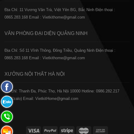
Địa Chỉ: 11 Vương Văn Trà, Việt Yên BG, Bắc Ninh
Điện thoại :
0865.283.168
Email : Vietkithome@gmail.com
VĂN PHÒNG ĐẠI DIỆN
QUẢNG NINH
Địa Chỉ: Số 11 Vĩnh Thông, Đông Triều, Quảng Ninh
Điện thoại :
0865.283.168
Email : Vietkithome@gmail.com
XƯỞNG NỘI THẤT
HÀ NỘI
Fanpage
️Địa chỉ: Thanh Đa, Phúc Thọ, Hà Nội 10000
Hotline: 0986.282.217
Facebook
(Call/zalo)
Email: VietkitHome@gmail.com
Zalo:
0865.283.168
Hotline:
0865.283.168
Hotline: