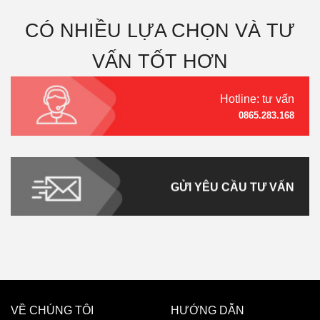
CÓ NHIỀU LỰA CHỌN VÀ TƯ
VẤN TỐT HƠN
Hotline: tư vấn
0865.283.168
GỬI YÊU CẦU TƯ VẤN
VỀ CHÚNG TÔI
HƯỚNG DẪN