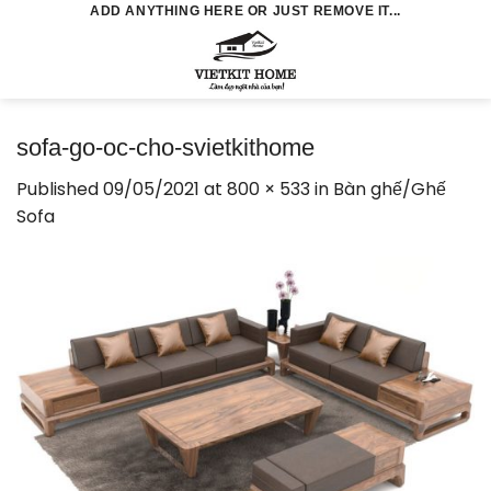
Skip
ADD ANYTHING HERE OR JUST REMOVE IT...
to
0
content
sofa-go-oc-cho-svietkithome
Published
09/05/2021
at
800 × 533
in
Bàn ghế/Ghế
Sofa