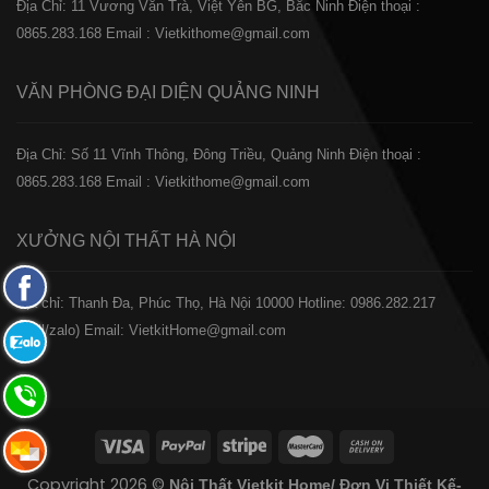
Địa Chỉ: 11 Vương Văn Trà, Việt Yên BG, Bắc Ninh
Điện thoại :
0865.283.168
Email : Vietkithome@gmail.com
VĂN PHÒNG ĐẠI DIỆN
QUẢNG NINH
Địa Chỉ: Số 11 Vĩnh Thông, Đông Triều, Quảng Ninh
Điện thoại :
0865.283.168
Email : Vietkithome@gmail.com
XƯỞNG NỘI THẤT
HÀ NỘI
Fanpage
️Địa chỉ: Thanh Đa, Phúc Thọ, Hà Nội 10000
Hotline: 0986.282.217
Facebook
(Call/zalo)
Email: VietkitHome@gmail.com
Zalo:
0865.283.168
Hotline:
0865.283.168
Hotline:
Copyright 2026 ©
Nội Thất Vietkit Home/ Đơn Vị Thiết Kế-