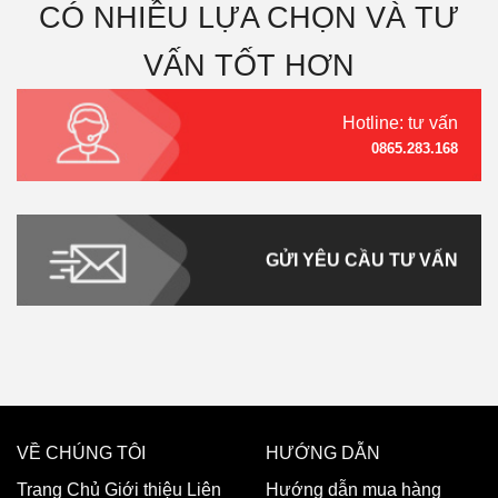
CÓ NHIỀU LỰA CHỌN VÀ TƯ
VẤN TỐT HƠN
Hotline: tư vấn
0865.283.168
GỬI YÊU CẦU TƯ VẤN
VỀ CHÚNG TÔI
HƯỚNG DẪN
Trang Chủ
Giới thiệu
Liên
Hướng dẫn mua hàng