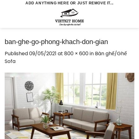
Skip
ADD ANYTHING HERE OR JUST REMOVE IT...
to
0
content
ban-ghe-go-phong-khach-don-gian
Published
09/05/2021
at
800 × 600
in
Bàn ghế/Ghế
Sofa