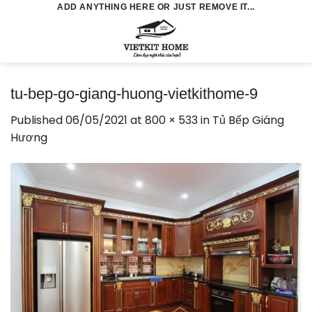
Skip
ADD ANYTHING HERE OR JUST REMOVE IT...
to
0
content
tu-bep-go-giang-huong-vietkithome-9
Published
06/05/2021
at
800 × 533
in
Tủ Bếp Giáng
Hương