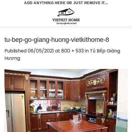
Skip
ADD ANYTHING HERE OR JUST REMOVE IT...
to
0
content
tu-bep-go-giang-huong-vietkithome-8
Published
06/05/2021
at
800 × 533
in
Tủ Bếp Giáng
Hương