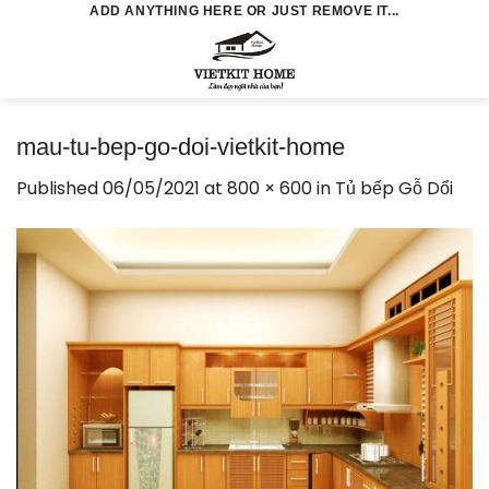
Skip
ADD ANYTHING HERE OR JUST REMOVE IT...
to
0
content
mau-tu-bep-go-doi-vietkit-home
Published
06/05/2021
at
800 × 600
in
Tủ bếp Gỗ Dổi