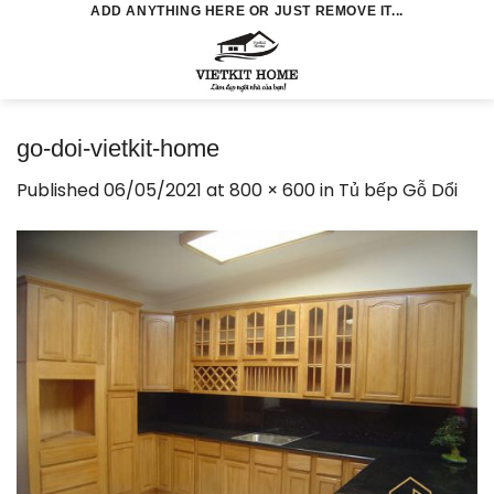
Skip
ADD ANYTHING HERE OR JUST REMOVE IT...
to
0
content
go-doi-vietkit-home
Published
06/05/2021
at
800 × 600
in
Tủ bếp Gỗ Dổi