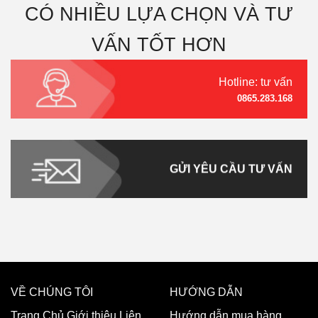
CÓ NHIỀU LỰA CHỌN VÀ TƯ
VẤN TỐT HƠN
Hotline: tư vấn
0865.283.168
GỬI YÊU CẦU TƯ VẤN
VỀ CHÚNG TÔI
HƯỚNG DẪN
Trang Chủ
Giới thiệu
Liên
Hướng dẫn mua hàng