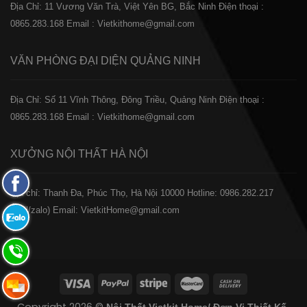
Địa Chỉ: 11 Vương Văn Trà, Việt Yên BG, Bắc Ninh
Điện thoại :
0865.283.168
Email : Vietkithome@gmail.com
VĂN PHÒNG ĐẠI DIỆN
QUẢNG NINH
Địa Chỉ: Số 11 Vĩnh Thông, Đông Triều, Quảng Ninh
Điện thoại :
0865.283.168
Email : Vietkithome@gmail.com
XƯỞNG NỘI THẤT
HÀ NỘI
Fanpage
️Địa chỉ: Thanh Đa, Phúc Thọ, Hà Nội 10000
Hotline: 0986.282.217
Facebook
(Call/zalo)
Email: VietkitHome@gmail.com
Zalo:
0865.283.168
Hotline:
0865.283.168
Hotline: