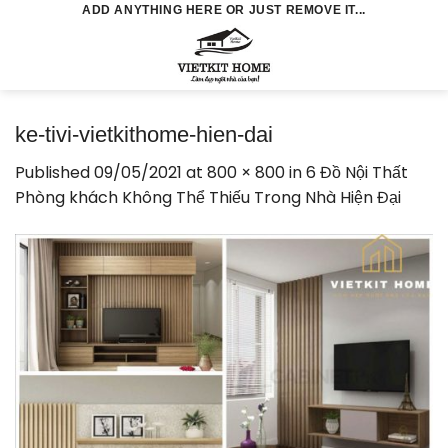
Skip
ADD ANYTHING HERE OR JUST REMOVE IT...
to
0
content
ke-tivi-vietkithome-hien-dai
Published
09/05/2021
at
800 × 800
in
6 Đồ Nội Thất
Phòng khách Không Thể Thiếu Trong Nhà Hiện Đại