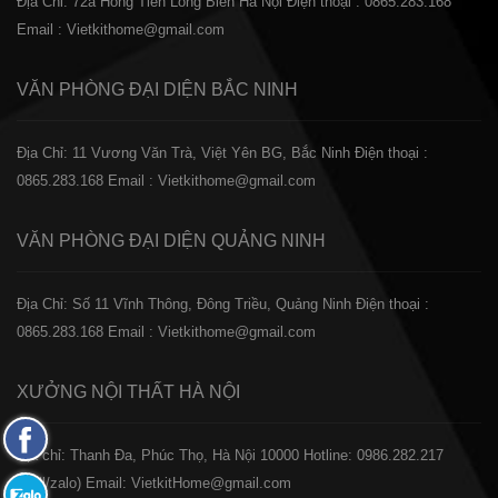
Địa Chỉ: 72a Hồng Tiến Long Biên Hà Nội
Điện thoại : 0865.283.168
Email : Vietkithome@gmail.com
VĂN PHÒNG ĐẠI DIỆN
BẮC NINH
Địa Chỉ: 11 Vương Văn Trà, Việt Yên BG, Bắc Ninh
Điện thoại :
0865.283.168
Email : Vietkithome@gmail.com
VĂN PHÒNG ĐẠI DIỆN
QUẢNG NINH
Địa Chỉ: Số 11 Vĩnh Thông, Đông Triều, Quảng Ninh
Điện thoại :
0865.283.168
Email : Vietkithome@gmail.com
XƯỞNG NỘI THẤT
HÀ NỘI
Fanpage
️Địa chỉ: Thanh Đa, Phúc Thọ, Hà Nội 10000
Hotline: 0986.282.217
Facebook
(Call/zalo)
Email: VietkitHome@gmail.com
Zalo: