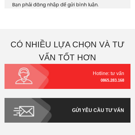
Bạn phải
đăng nhập
để gửi bình luận.
CÓ NHIỀU LỰA CHỌN VÀ TƯ
VẤN TỐT HƠN
Hotline: tư vấn
0865.283.168
GỬI YÊU CẦU TƯ VẤN