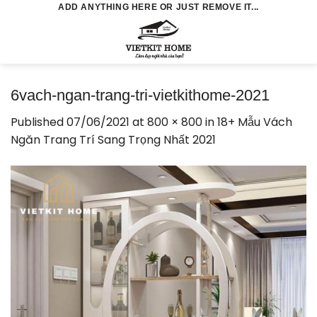
Skip
ADD ANYTHING HERE OR JUST REMOVE IT...
to
0
content
6vach-ngan-trang-tri-vietkithome-2021
Published
07/06/2021
at
800 × 800
in
18+ Mẫu Vách
Ngăn Trang Trí Sang Trọng Nhất 2021