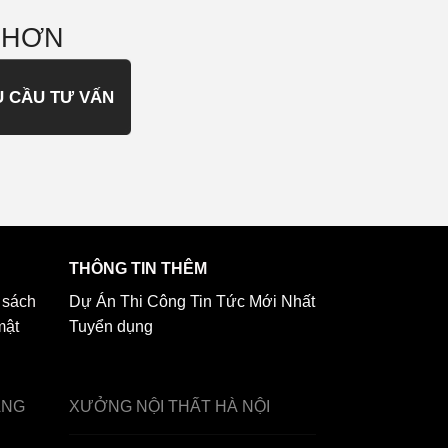
 HƠN
U CẦU TƯ VẤN
THÔNG TIN THÊM
 sách
Dự Án Thi Công
Tin Tức Mới Nhất
mật
Tuyển dụng
ẢNG
XƯỞNG NỘI THẤT
HÀ NỘI