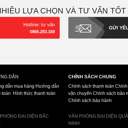
NHIỀU LỰA CHỌN VÀ TƯ VẤN TỐT
Hotline: tư vấn
GỬI YÊ
0865.283.168
NG DẪN
CHÍNH SÁCH CHUNG
g dẫn mua hàng
Hướng dẫn
Chính sách thanh toán
Chính
h toán
Hình thức thanh toán
vận chuyển
Chính sách bảo 
Chính sách bảo hành
 PHÒNG ĐẠI DIỆN
BẮC
VĂN PHÒNG ĐẠI DIỆN
QU
H
NINH