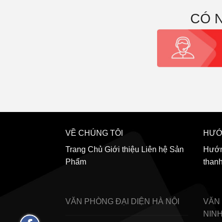
CÓ 
VỀ CHÚNG TÔI
HƯỚ
Trang Chủ
Giới thiệu
Liên hệ
Sản
Hướn
Phẩm
than
VĂN PHÒNG ĐẠI DIỆN
HÀ NỘI
VĂN
NIN