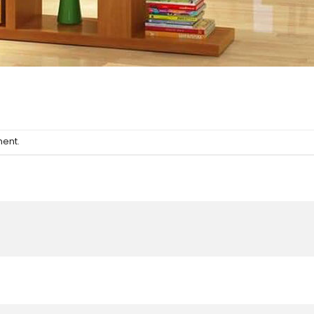
ment
.