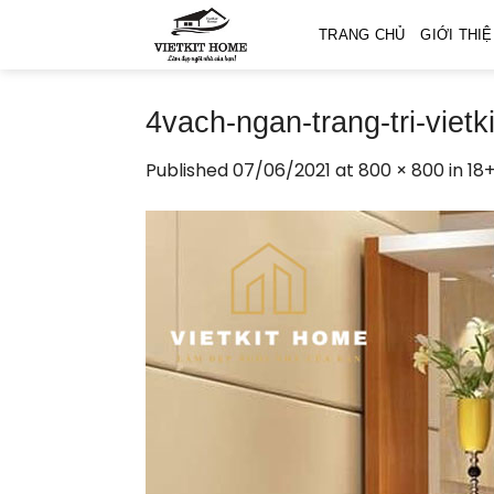
Skip
TRANG CHỦ
GIỚI THI
to
content
4vach-ngan-trang-tri-viet
Published
07/06/2021
at
800 × 800
in
18