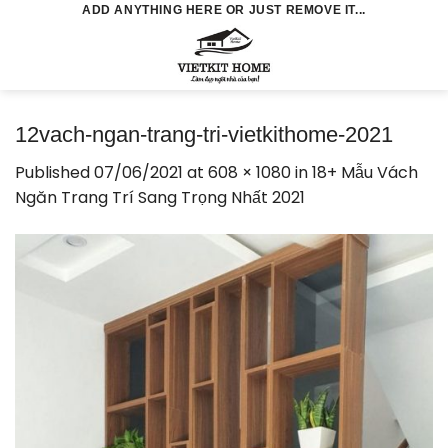
Skip
ADD ANYTHING HERE OR JUST REMOVE IT...
to
0
content
12vach-ngan-trang-tri-vietkithome-2021
Published
07/06/2021
at
608 × 1080
in
18+ Mẫu Vách
Ngăn Trang Trí Sang Trọng Nhất 2021