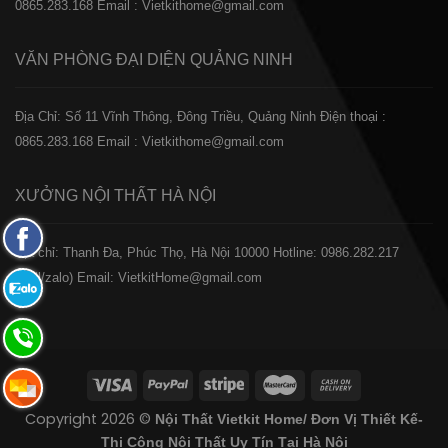
0865.283.168
Email : Vietkithome@gmail.com
VĂN PHÒNG ĐẠI DIỆN
QUẢNG NINH
Địa Chỉ: Số 11 Vĩnh Thông, Đông Triều, Quảng Ninh
Điện thoại :
0865.283.168
Email : Vietkithome@gmail.com
XƯỞNG NỘI THẤT
HÀ NỘI
Fanpage
️Địa chỉ: Thanh Đa, Phúc Thọ, Hà Nội 10000
Hotline: 0986.282.217
Facebook
(Call/zalo)
Email: VietkitHome@gmail.com
Zalo:
0865.283.168
Hotline:
0865.283.168
Hotline:
Copyright 2026 ©
Nội Thất Vietkit Home/ Đơn Vị Thiết Kế-
0865.283.168
Thi Công Nội Thất Uy Tín Tại Hà Nội