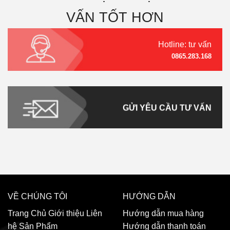
VẤN TỐT HƠN
Hotline: tư vấn
0865.283.168
GỬI YÊU CẦU TƯ VẤN
VỀ CHÚNG TÔI
HƯỚNG DẪN
Trang Chủ
Giới thiệu
Liên
Hướng dẫn mua hàng
hệ
Sản Phẩm
Hướng dẫn thanh toán