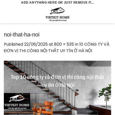
Skip
ADD ANYTHING HERE OR JUST REMOVE IT...
to
0
content
noi-that-ha-noi
Published
22/06/2025
at
800 × 535
in
10 CÔNG TY VÀ
ĐƠN VỊ THI CÔNG NỘI THẤT UY TÍN Ở HÀ NỘI