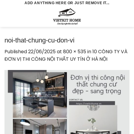
Skip
ADD ANYTHING HERE OR JUST REMOVE IT...
to
0
content
noi-that-chung-cu-don-vi
Published
22/06/2025
at
800 × 535
in
10 CÔNG TY VÀ
ĐƠN VỊ THI CÔNG NỘI THẤT UY TÍN Ở HÀ NỘI