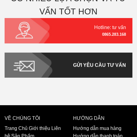
VẤN TỐT HƠN
Hotline: tư vấn
0865.283.168
GỬI YÊU CẦU TƯ VẤN
VỀ CHÚNG TÔI
HƯỚNG DẪN
Trang Chủ
Giới thiệu
Liên
Hướng dẫn mua hàng
hệ
Sản Phẩm
Hướng dẫn thanh toán