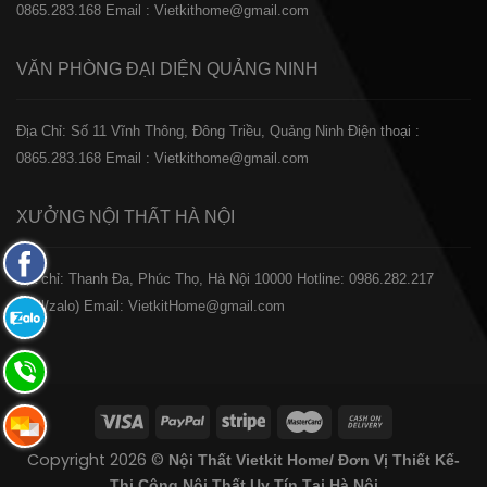
0865.283.168
Email : Vietkithome@gmail.com
VĂN PHÒNG ĐẠI DIỆN
QUẢNG NINH
Địa Chỉ: Số 11 Vĩnh Thông, Đông Triều, Quảng Ninh
Điện thoại :
0865.283.168
Email : Vietkithome@gmail.com
XƯỞNG NỘI THẤT
HÀ NỘI
Fanpage
️Địa chỉ: Thanh Đa, Phúc Thọ, Hà Nội 10000
Hotline: 0986.282.217
Facebook
(Call/zalo)
Email: VietkitHome@gmail.com
Zalo:
0865.283.168
Hotline:
0865.283.168
Hotline:
Copyright 2026 ©
Nội Thất Vietkit Home/ Đơn Vị Thiết Kế-
0865.283.168
Thi Công Nội Thất Uy Tín Tại Hà Nội