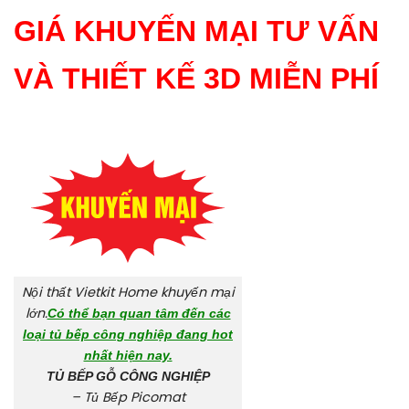
GIÁ KHUYẾN MẠI TƯ VẤN
VÀ THIẾT KẾ 3D MIỄN PHÍ
Nội thất Vietkit Home khuyến mại
lớn.
Có thể bạn quan tâm đến các
loại tủ bếp công nghiệp đang hot
nhất hiện nay.
TỦ BẾP GỖ CÔNG NGHIỆP
–
Tủ Bếp Picomat