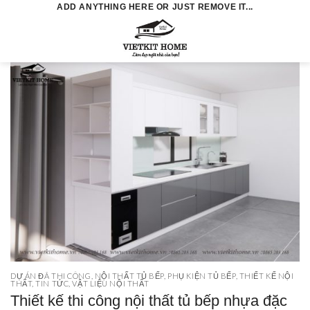
Skip
ADD ANYTHING HERE OR JUST REMOVE IT...
to
0
content
DỰ ÁN ĐÃ THI CÔNG
,
NỘI THẤT TỦ BẾP
,
PHỤ KIỆN TỦ BẾP
,
THIẾT KẾ NỘI
THẤT
,
TIN TỨC
,
VẬT LIỆU NỘI THẤT
Thiết kế thi công nội thất tủ bếp nhựa đặc