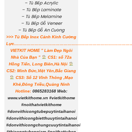
–
Tủ Bếp Acrylic
–
Tủ Bếp Laminate
–
Tủ Bếp Melamine
–
Tủ Bếp Gỗ Veneer
–
Tủ Bếp Gỗ An Cường
>>> Tủ Bếp Inox Cánh Kính Cường
Lực
……………………………………………………………………………
VIETKIT HOME ” Làm Đẹp Ngôi
Nhà Của Bạn ”
CS1: số 72a
Hồng Tiến, Long Biên,Hà Nội
CS2: Minh Đức,Việt Yên,Bắc Giang
CS3: Số 12 Vĩnh Thông ,Mạo
Khê,Đông Triều,Quảng Ninh
Hotline:
0865283168
Web:
www.vietkithome.vn
#vietkithome
#noithatvietkithome
#donvithicongtubepuytintaihanoi
#donvithicongbietthuuytintaihanoi
#donvithicongchungcuuytintaihanoi
#thicongtubepgiare #noithattubep