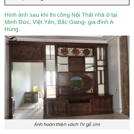
Hình ảnh sau khi thi công
Nội Thất nhà ở tại
Minh Đức, Việt Yên, Bắc Giang- gia đình A
Hùng.
Ảnh hoàn thiện vách TV gỗ Lim