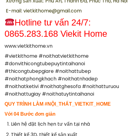
Xưởng Sản Xuất: Phú An, Thanh Đa, Phúc Thọ, Hà Nội
E-mail: vietkithome@gmail.com
Hotline tư vấn 24/7:
0865.283.168 Viekit Home
www.vietkithome.vn
#vietkithome #noithatvietkithome
#donvithicongtubepuytintaihanoi
#thicongtubepgiare #noithattubep
#noithatphongkhach #noithatnhadep
#noithatketivi #noithatghesofa #noithatturuou
#noithattugiay #noithatuytintaihanoi
QUY TRÌNH LÀM #NỘI_THẤT_VIETKIT_HOME
Với 04 Bước đơn giản
Liên hệ đặt lịch hẹn tư vấn tại nhà
Thiết kế 3D, thiết kế sản xuất