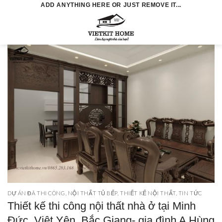
Skip
ADD ANYTHING HERE OR JUST REMOVE IT...
to
0
content
DỰ ÁN ĐÃ THI CÔNG
,
NỘI THẤT TỦ BẾP
,
THIẾT KẾ NỘI THẤT
,
TIN TỨC
Thiết kế thi công nội thất nhà ở tại Minh
Đức, Việt Yên, Bắc Giang- gia đình A Hùng