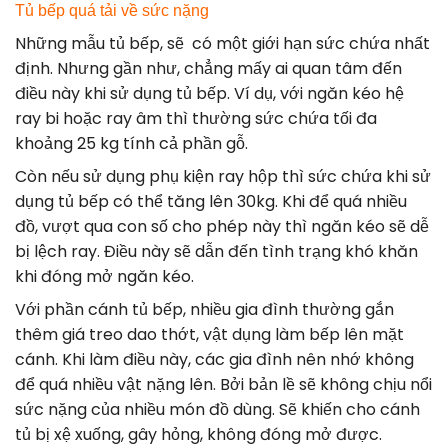
Tủ bếp quá tải về sức nặng
Những mẫu tủ bếp, sẽ có một giới hạn sức chứa nhất
định. Nhưng gần như, chẳng mấy ai quan tâm đến
điều này khi sử dụng tủ bếp. Ví dụ, với ngăn kéo hệ
ray bi hoặc ray âm thì thường sức chứa tối đa
khoảng 25 kg tính cả phần gỗ.
Còn nếu sử dụng phụ kiện ray hộp thì sức chứa khi sử
dụng tủ bếp có thể tăng lên 30kg. Khi để quá nhiều
đồ, vượt qua con số cho phép này thì ngăn kéo sẽ dễ
bị lệch ray. Điều này sẽ dẫn đến tình trạng khó khăn
khi đóng mở ngăn kéo.
Với phần cánh tủ bếp, nhiều gia đình thường gắn
thêm giá treo dao thớt, vật dụng làm bếp lên mặt
cánh. Khi làm điều này, các gia đình nên nhớ không
để quá nhiều vật nặng lên. Bởi bản lề sẽ không chịu nổi
sức nặng của nhiều món đồ dùng. Sẽ khiến cho cánh
tủ bị xệ xuống, gây hỏng, không đóng mở được.