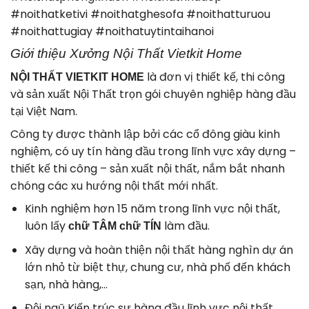
#noithatketivi #noithatghesofa #noithatturuou
#noithattugiay #noithatuytintaihanoi
Giới thiệu Xưởng Nội Thất Vietkit Home
là đơn vị thiết kế, thi công
NỘI THẤT VIETKIT HOME
và sản xuất Nội Thất trọn gói chuyên nghiệp hàng đầu
tại Việt Nam.
Công ty được thành lập bởi các cổ đông giàu kinh
nghiệm, có uy tín hàng đầu trong lĩnh vực xây dựng –
thiết kế thi công – sản xuất nội thất, nắm bắt nhanh
chóng các xu hướng nội thất mới nhất.
Kinh nghiệm hơn 15 năm trong lĩnh vực nội thất,
luôn lấy
làm đầu.
chữ TÂM chữ TÍN
Xây dựng và hoàn thiện nội thất hàng nghìn dự án
lớn nhỏ từ biệt thự, chung cư, nhà phố đến khách
sạn, nhà hàng,…
Đội ngũ Kiến trúc sư hàng đầu lĩnh vực nội thất,