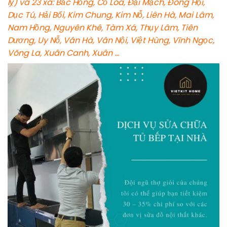
lỵ) và 23 xã: Bắc Hồng, Cổ Loa, Đại Mạch, Đông Hội,
Dục Tú, Hải Bối, Kim Chung, Kim Nỗ, Liên Hà, Mai Lâm,
Nam Hồng, Nguyên Khê, Tàm Xá, Thụy Lâm, Tiên
Dương, Uy Nỗ, Vân Hà, Vân Nội, Việt Hùng, Vĩnh Ngọc,
Võng La, Xuân Canh, Xuân …