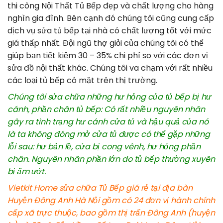
thi công Nội Thất Tủ Bếp đẹp và chất lượng cho hàng
nghìn gia đình. Bên cạnh đó chúng tôi cũng cung cấp
dịch vụ sửa tủ bếp tại nhà có chất lượng tốt với mức
giá thấp nhất. Đội ngũ thợ giỏi của chúng tôi có thể
giúp bạn tiết kiệm 30 – 35% chi phí so với các đơn vị
sửa đồ nội thất khác. Chúng tôi va chạm với rất nhiều
các loại tủ bếp có mặt trên thị trường.
Chúng tôi sửa chữa những hư hỏng của tủ bếp bị hư
cánh, phần chân tủ bếp: Có rất nhiều nguyên nhân
gây ra tình trạng hư cánh cửa tủ và hậu quả của nó
là ta không đóng mở cửa tủ được có thể gặp những
lỗi sau: hư bản lề, cửa bị cong vênh, hư hỏng phần
chân. Nguyên nhân phần lớn do tủ bếp thường xuyên
bị ẩm ướt.
Vietkit Home sửa chữa Tủ Bếp giá rẻ tại địa bàn
Huyện Đông Anh Hà Nội gồm có 24 đơn vị hành chính
cấp xã trực thuộc, bao gồm thị trấn Đông Anh (huyện