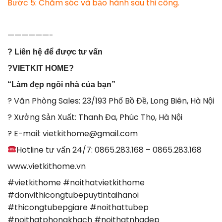
Bước 5: Chăm sóc và bảo hành sau thi công.
——————-
?
Liên hệ để được tư vấn
?
VIETKIT HOME
?
“Làm đẹp ngôi nhà của bạn”
? Văn Phòng Sales: 23/193 Phố Bồ Đề, Long Biên, Hà Nội
? Xưởng Sản Xuất: Thanh Đa, Phúc Thọ, Hà Nội
? E-mail: vietkithome@gmail.com
Hotline tư vấn 24/7: 0865.283.168 – 0865.283.168
www.vietkithome.vn
#vietkithome #noithatvietkithome
#donvithicongtubepuytintaihanoi
#thicongtubepgiare #noithattubep
#noithatphongkhach #noithatnhadep