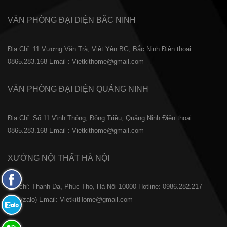
VĂN PHÒNG ĐẠI DIỆN
BẮC NINH
Địa Chỉ: 11 Vương Văn Trà, Việt Yên BG, Bắc Ninh
Điện thoại :
0865.283.168
Email : Vietkithome@gmail.com
VĂN PHÒNG ĐẠI DIỆN
QUẢNG NINH
Địa Chỉ: Số 11 Vĩnh Thông, Đông Triều, Quảng Ninh
Điện thoại :
0865.283.168
Email : Vietkithome@gmail.com
XƯỞNG NỘI THẤT
HÀ NỘI
Fanpage
️Địa chỉ: Thanh Đa, Phúc Thọ, Hà Nội 10000
Hotline: 0986.282.217
Facebook
(Call/zalo)
Email: VietkitHome@gmail.com
Zalo:
0865.283.168