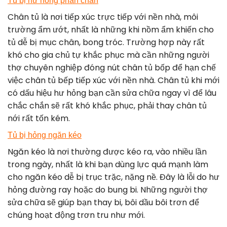
Tủ bị hư hỏng phần chân
Chân tủ là nơi tiếp xúc trực tiếp với nền nhà, môi
trường ẩm ướt, nhất là những khi nồm ẩm khiến cho
tủ dễ bị mục chân, bong tróc. Trường hợp này rất
khó cho gia chủ tự khắc phục mà cần những người
thợ chuyên nghiệp đóng nút chân tủ bốp để hạn chế
việc chân tủ bếp tiếp xúc với nền nhà. Chân tủ khi mới
có dấu hiệu hư hỏng bạn cần sửa chữa ngay vì để lâu
chắc chắn sẽ rất khó khắc phục, phải thay chân tủ
nới rất tốn kém.
Tủ bị hỏng ngăn kéo
Ngăn kéo là nơi thường được kéo ra, vào nhiều lần
trong ngày, nhất là khi bạn dùng lực quá mạnh làm
cho ngăn kéo dễ bị trục trặc, nặng nề. Đây là lỗi do hư
hỏng đường ray hoặc do bung bi. Những người thợ
sửa chữa sẽ giúp bạn thay bi, bôi dầu bôi trơn để
chúng hoạt động trơn tru như mới.