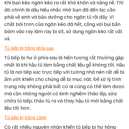
Khi bạn kéo ngăn kéo ra rất khó khăn và nặng nề. Thì
đó chính là dấu hiệu nhắc nhở bạn đã đến lúc cần
phải vệ sinh và bảo dưỡng cho ngăn tủ rồi đấy. Vì
chất bôi trơn của ngăn kéo đã hết, cộng với bụi bẩn
bám vào ray làm ray bị sít, sử dụng ngăn kéo rất vất
vả.
Tủ bếp bị hỏng phía sau
Tủ bếp bị hư ở phía sau là hiện tượng rất thường gặp
nhất là khi hậu tủ làm bằng chất liệu gỗ không tốt. Hậu
tủ là nơi tiếp xúc trực tiếp với tường nhà nên rất dễ bị
ẩm ướt khiến cho chúng dễ bị mục nát. Để xử lý tình
trạng này không phải bất cứ ai cũng có thể làm được
mà cần những người có kinh nghiệm tháo lắp, sửa
chữa tủ bếp, thảo tù ra và thay hậu tủ mới bằng chất
liệu tốt hơn .
Tủ bếp bị hỏng cánh
Có rất nhiều nguyên nhân khiến tủ bếp bị hư hỏng