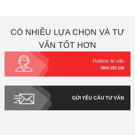
CÓ NHIỀU LỰA CHỌN VÀ TƯ
VẤN TỐT HƠN
Hotline: tư vấn
0865.283.168
GỬI YÊU CẦU TƯ VẤN