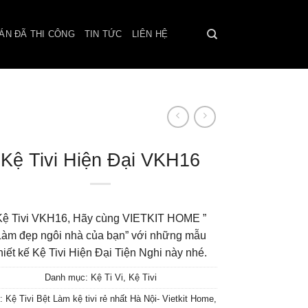
ÁN ĐÃ THI CÔNG
TIN TỨC
LIÊN HỆ
Kệ Tivi Hiện Đại VKH16
Kệ Tivi VKH16, Hãy cùng VIETKIT HOME ”
Làm đẹp ngôi nhà của bạn” với những mẫu
hiết kế Kệ Tivi Hiện Đại Tiện Nghi này nhé.
Danh mục:
Kệ Ti Vi
,
Kệ Tivi
:
Kệ Tivi Bệt Làm kệ tivi rẻ nhất Hà Nội- Vietkit Home
,