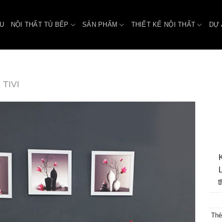
ỆU
NỘI THẤT TỦ BẾP
SẢN PHẨM
THIẾT KẾ NỘI THẤT
DỰ 
 TIVI
t
Thẻ