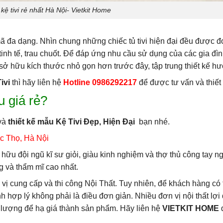
kệ tivi rẻ nhất Hà Nội- Vietkit Home
ã đa dạng. Nhìn chung những chiếc tủ tivi hiện đại đều được đ
 tinh tế, trau chuốt. Để đáp ứng nhu cầu sử dụng của các gia đìn
sở hữu kích thước nhỏ gọn hơn trước đây, tập trung thiết kế 
ivi
thì hãy liên hệ
Hotline 0986292217
để được tư vấn và thiết
u giá rẻ?
và
thiết kế mẫu Kệ Tivi Đẹp, Hiện Đại
bạn nhé.
c Thọ, Hà Nội
hữu đội ngũ kĩ sư giỏi, giàu kinh nghiệm và thợ thủ công tay n
 và thẩm mĩ cao nhất.
n vị cung cấp và thi công Nội Thất. Tuy nhiên, để khách hàng có
 hợp lý không phải là điều đơn giản. Nhiều đơn vị nội thất lợ
 lượng để hạ giá thành sản phẩm. Hãy liên hệ
VIETKIT HOME
đ