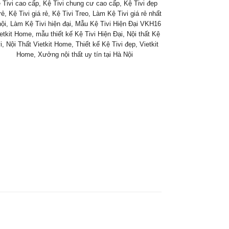
 Tivi cao cấp
,
Kệ Tivi chung cư cao cấp
,
Kệ Tivi đẹp
rẻ
,
Kệ Tivi giá rẻ
,
Kệ Tivi Treo
,
Làm Kệ Tivi giá rẻ nhất
nội
,
Làm Kệ Tivi hiện đại
,
Mẫu Kệ Tivi Hiện Đại VKH16
ietkit Home
,
mẫu thiết kế Kệ Tivi Hiện Đại
,
Nội thất Kệ
i
,
Nội Thất Vietkit Home
,
Thiết kế Kệ Tivi đẹp
,
Vietkit
Home
,
Xưởng nội thất uy tín tại Hà Nội