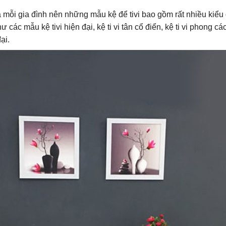
ủa mỗi gia đình nên những mẫu kệ để tivi bao gồm rất nhiều ki
ư các mẫu kệ tivi hiện đại, kệ ti vi tân cổ điển, kệ ti vi phong
ại.