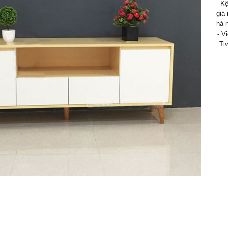
Kệ
giá 
hà 
- V
Tiv