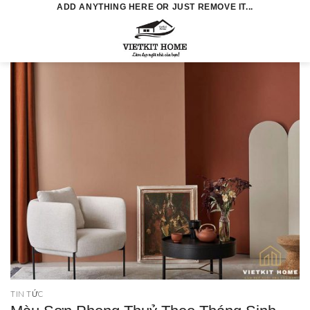
Skip
ADD ANYTHING HERE OR JUST REMOVE IT...
to
0
content
TIN TỨC