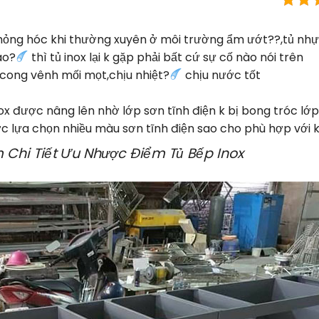
 hỏng hóc khi thường xuyên ở môi trường ẩm ướt??,tủ nhự
ao?
thì tủ inox lại k gặp phải bất cứ sự cố nào nói trên
k cong vênh mối mọt,chịu nhiệt?
chịu nước tốt
nox được nâng lên nhờ lớp sơn tĩnh điện k bị bong tróc lớ
 lựa chọn nhiều màu sơn tĩnh điện sao cho phù hợp với 
Chi Tiết Ưu Nhược Điểm Tủ Bếp Inox