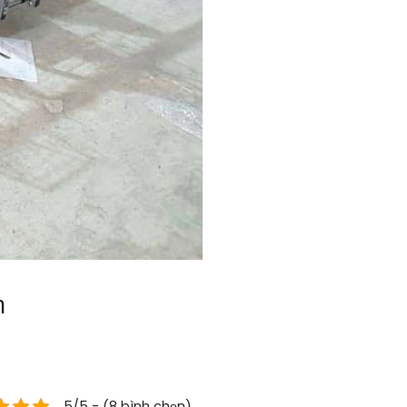
n
5/5 - (8 bình chọn)