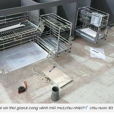
bỉ với thời gian,k cong vênh mối mọt,chịu nhiệt?
chịu nước tốt