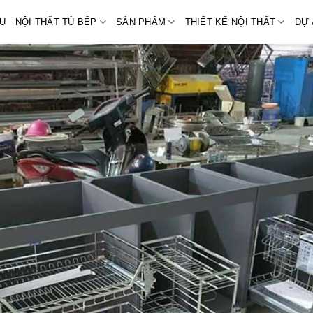
ỆU
NỘI THẤT TỦ BẾP
SẢN PHẨM
THIẾT KẾ NỘI THẤT
DỰ 