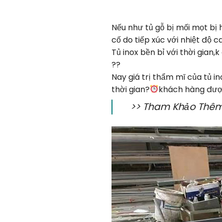
Nếu như tủ gỗ bị mối mọt bị
cố do tiếp xúc với nhiệt độ c
Tủ inox bền bỉ với thời gian,
??
Nay giá trị thẩm mĩ của tủ i
thời gian?
khách hàng được
>>
Tham Khảo Thêm 