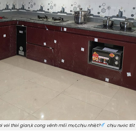
bỉ với thời gian,k cong vênh mối mọt,chịu nhiệt?
chịu nước tốt