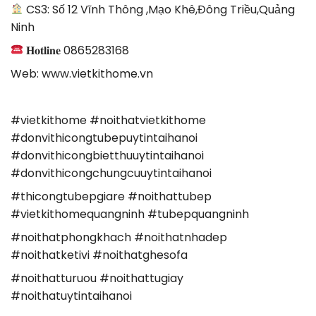
CS3: Số 12 Vĩnh Thông ,Mạo Khê,Đông Triều,Quảng
Ninh
𝐇𝐨𝐭𝐥𝐢𝐧𝐞 0865283168
Web: www.vietkithome.vn
#vietkithome #noithatvietkithome
#donvithicongtubepuytintaihanoi
#donvithicongbietthuuytintaihanoi
#donvithicongchungcuuytintaihanoi
#thicongtubepgiare #noithattubep
#vietkithomequangninh #tubepquangninh
#noithatphongkhach #noithatnhadep
#noithatketivi #noithatghesofa
#noithatturuou #noithattugiay
#noithatuytintaihanoi