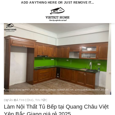
Skip
ADD ANYTHING HERE OR JUST REMOVE IT...
to
0
content
DỰ ÁN ĐÃ THI CÔNG
,
TIN TỨC
Làm Nội Thất Tủ Bếp tại Quang Châu Việt
Yên Bắc Giang giá rẻ 2025