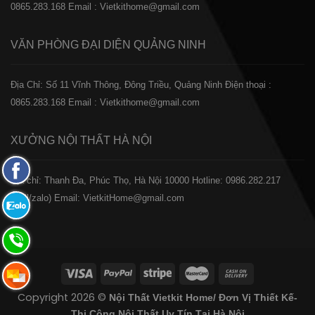
0865.283.168
Email : Vietkithome@gmail.com
VĂN PHÒNG ĐẠI DIỆN
QUẢNG NINH
Địa Chỉ: Số 11 Vĩnh Thông, Đông Triều, Quảng Ninh
Điện thoại :
0865.283.168
Email : Vietkithome@gmail.com
XƯỞNG NỘI THẤT
HÀ NỘI
Fanpage
️Địa chỉ: Thanh Đa, Phúc Thọ, Hà Nội 10000
Hotline: 0986.282.217
Facebook
(Call/zalo)
Email: VietkitHome@gmail.com
Zalo:
0865.283.168
Hotline:
0865.283.168
Hotline:
Copyright 2026 ©
Nội Thất Vietkit Home/ Đơn Vị Thiết Kế-
0865.283.168
Thi Công Nội Thất Uy Tín Tại Hà Nội