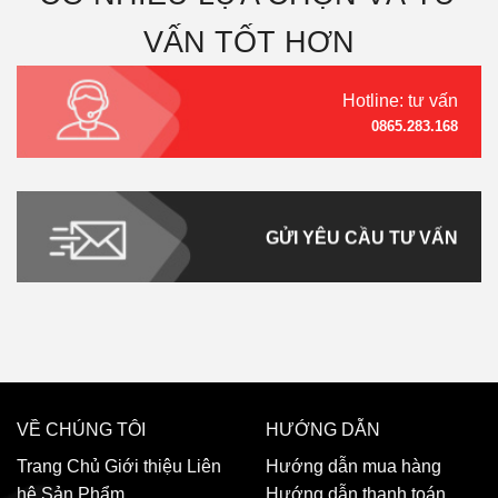
VẤN TỐT HƠN
Hotline: tư vấn
0865.283.168
GỬI YÊU CẦU TƯ VẤN
VỀ CHÚNG TÔI
HƯỚNG DẪN
Trang Chủ
Giới thiệu
Liên
Hướng dẫn mua hàng
hệ
Sản Phẩm
Hướng dẫn thanh toán