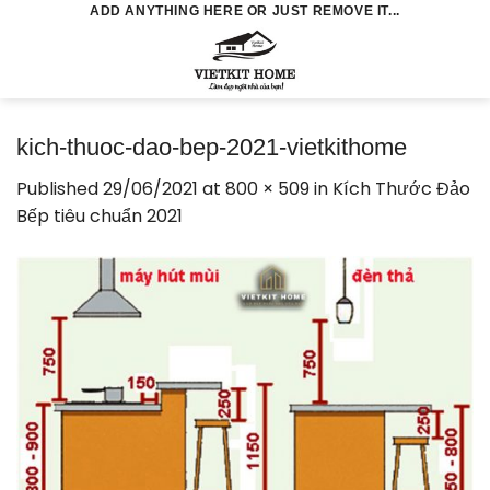
Skip
ADD ANYTHING HERE OR JUST REMOVE IT...
to
0
content
kich-thuoc-dao-bep-2021-vietkithome
Published
29/06/2021
at
800 × 509
in
Kích Thước Đảo
Bếp tiêu chuẩn 2021