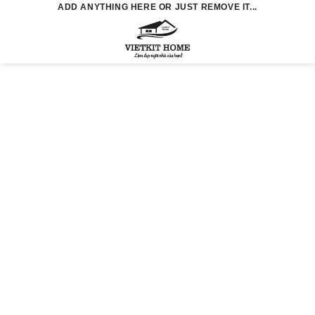
Skip
ADD ANYTHING HERE OR JUST REMOVE IT...
to
0
content