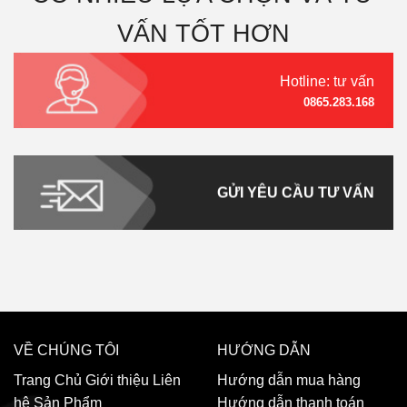
VẤN TỐT HƠN
Hotline: tư vấn
0865.283.168
GỬI YÊU CẦU TƯ VẤN
VỀ CHÚNG TÔI
HƯỚNG DẪN
Trang Chủ
Giới thiệu
Liên
Hướng dẫn mua hàng
hệ
Sản Phẩm
Hướng dẫn thanh toán