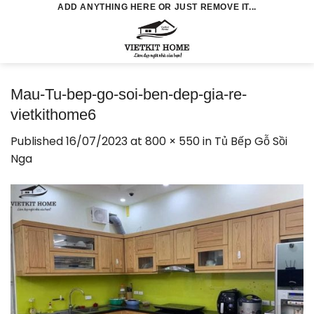
Skip
ADD ANYTHING HERE OR JUST REMOVE IT...
to
0
content
Mau-Tu-bep-go-soi-ben-dep-gia-re-
vietkithome6
Published
16/07/2023
at
800 × 550
in
Tủ Bếp Gỗ Sồi
Nga