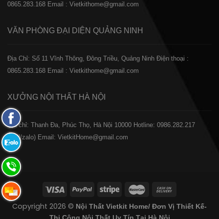
0865.283.168
Email : Vietkithome@gmail.com
VĂN PHÒNG ĐẠI DIỆN
QUẢNG NINH
Địa Chỉ: Số 11 Vĩnh Thông, Đông Triều, Quảng Ninh
Điện thoại :
0865.283.168
Email : Vietkithome@gmail.com
XƯỞNG NỘI THẤT
HÀ NỘI
Fanpage
️Địa chỉ: Thanh Đa, Phúc Thọ, Hà Nội 10000
Hotline: 0986.282.217
Facebook
(Call/zalo)
Email: VietkitHome@gmail.com
Zalo:
0865.283.168
Hotline:
0865.283.168
Hotline:
Copyright 2026 ©
Nội Thất Vietkit Home/ Đơn Vị Thiết Kế-
0865.283.168
Thi Công Nội Thất Uy Tín Tại Hà Nội