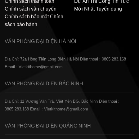
Chính sách thanh toán
Dự Án Thi Công
Tin Tức
Chính sách vận chuyển
Mới Nhất
Tuyển dụng
Chính sách bảo mật
Chính
sách bảo hành
VĂN PHÒNG ĐẠI DIỆN
HÀ NỘI
Địa Chỉ: 72a Hồng Tiến Long Biên Hà Nội
Điện thoại : 0865.283.168
Email : Vietkithome@gmail.com
VĂN PHÒNG ĐẠI DIỆN
BẮC NINH
Địa Chỉ: 11 Vương Văn Trà, Việt Yên BG, Bắc Ninh
Điện thoại :
0865.283.168
Email : Vietkithome@gmail.com
VĂN PHÒNG ĐẠI DIỆN
QUẢNG NINH