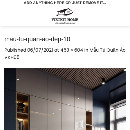
Skip
ADD ANYTHING HERE OR JUST REMOVE IT...
to
0
content
mau-tu-quan-ao-dep-10
Published
06/07/2021
at
453 × 604
in
Mẫu Tủ Quần Áo
VKH05