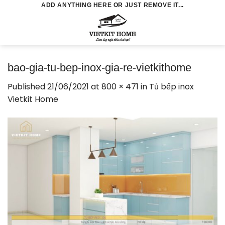
Skip
ADD ANYTHING HERE OR JUST REMOVE IT...
to
0
content
bao-gia-tu-bep-inox-gia-re-vietkithome
Published
21/06/2021
at
800 × 471
in
Tủ bếp inox
Vietkit Home