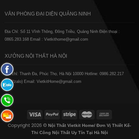
VĂN PHÒNG ĐẠI DIỆN
QUẢNG NINH
Địa Chỉ: Số 11 Vĩnh Thông, Đông Triều, Quảng Ninh
Điện thoại :
0865.283.168
Email : Vietkithome@gmail.com
XƯỞNG NỘI THẤT
HÀ NỘI
Fanpage
️Địa chỉ: Thanh Đa, Phúc Thọ, Hà Nội 10000
Hotline: 0986.282.217
Facebook
(Call/zalo)
Email: VietkitHome@gmail.com
Zalo:
0865.283.168
Hotline:
0865.283.168
Hotline:
Copyright 2026 ©
Nội Thất Vietkit Home/ Đơn Vị Thiết Kế-
0865.283.168
Thi Công Nội Thất Uy Tín Tại Hà Nội