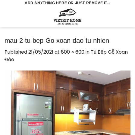
Skip
ADD ANYTHING HERE OR JUST REMOVE IT...
to
0
content
mau-2-tu-bep-Go-xoan-dao-tu-nhien
Published
21/05/2021
at
800 × 600
in
Tủ Bếp Gỗ Xoan
Đào