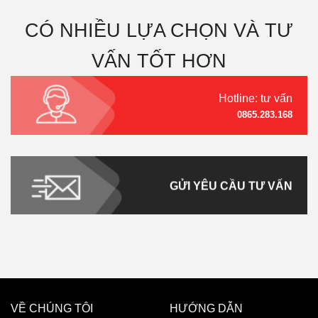
CÓ NHIỀU LỰA CHỌN VÀ TƯ
VẤN TỐT HƠN
Hotline: tư vấn
0865.283.168
GỬI YÊU CẦU TƯ VẤN
VỀ CHÚNG TÔI
HƯỚNG DẪN