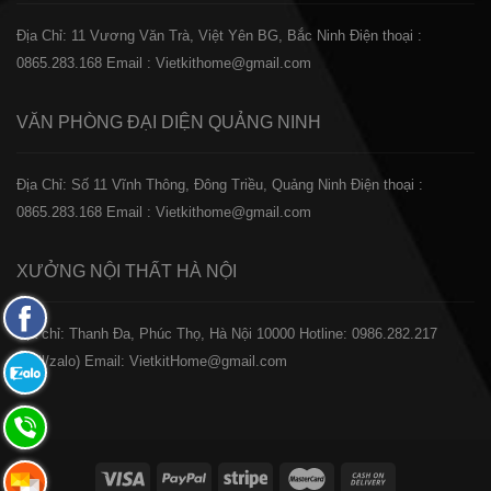
Địa Chỉ: 11 Vương Văn Trà, Việt Yên BG, Bắc Ninh
Điện thoại :
0865.283.168
Email : Vietkithome@gmail.com
VĂN PHÒNG ĐẠI DIỆN
QUẢNG NINH
Địa Chỉ: Số 11 Vĩnh Thông, Đông Triều, Quảng Ninh
Điện thoại :
0865.283.168
Email : Vietkithome@gmail.com
XƯỞNG NỘI THẤT
HÀ NỘI
Fanpage
️Địa chỉ: Thanh Đa, Phúc Thọ, Hà Nội 10000
Hotline: 0986.282.217
Facebook
(Call/zalo)
Email: VietkitHome@gmail.com
Zalo:
0865.283.168
Hotline:
0865.283.168
Hotline: