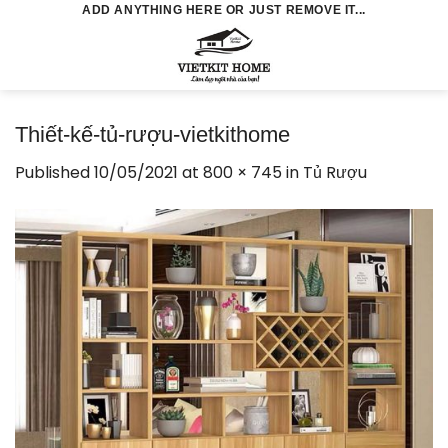
Skip
ADD ANYTHING HERE OR JUST REMOVE IT...
to
0
content
Thiết-kế-tủ-rượu-vietkithome
Published
10/05/2021
at
800 × 745
in
Tủ Rượu