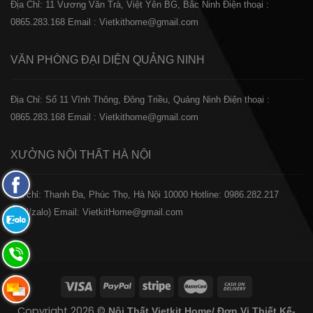
Địa Chỉ: 11 Vương Văn Trà, Việt Yên BG, Bắc Ninh
Điện thoại :
0865.283.168
Email : Vietkithome@gmail.com
VĂN PHÒNG ĐẠI DIỆN
QUẢNG NINH
Địa Chỉ: Số 11 Vĩnh Thông, Đông Triều, Quảng Ninh
Điện thoại :
0865.283.168
Email : Vietkithome@gmail.com
XƯỞNG NỘI THẤT
HÀ NỘI
Fanpage
️Địa chỉ: Thanh Đa, Phúc Thọ, Hà Nội 10000
Hotline: 0986.282.217
Facebook
(Call/zalo)
Email: VietkitHome@gmail.com
Zalo:
0865.283.168
Hotline:
0865.283.168
Hotline:
Copyright 2026 ©
Nội Thất Vietkit Home/ Đơn Vị Thiết Kế-