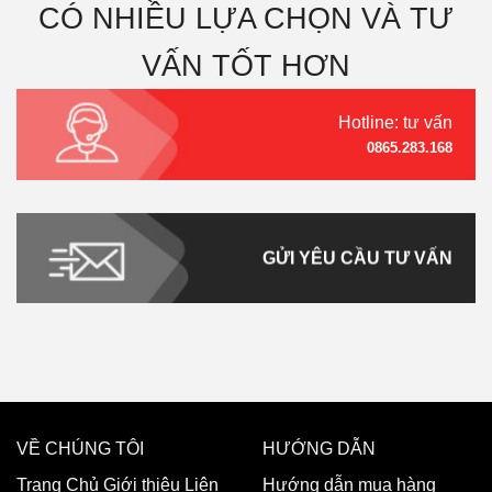
CÓ NHIỀU LỰA CHỌN VÀ TƯ
VẤN TỐT HƠN
Hotline: tư vấn
0865.283.168
GỬI YÊU CẦU TƯ VẤN
VỀ CHÚNG TÔI
HƯỚNG DẪN
Trang Chủ
Giới thiệu
Liên
Hướng dẫn mua hàng