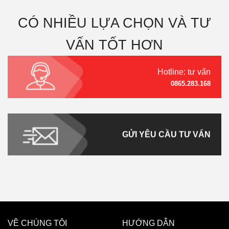
CÓ NHIỀU LỰA CHỌN VÀ TƯ
VẤN TỐT HƠN
Hotline: tư vấn
0865.283.168
GỬI YÊU CẦU TƯ VẤN
VỀ CHÚNG TÔI
HƯỚNG DẪN