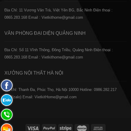
Địa Chỉ: 11 Vương Văn Trà, Việt Yên BG, Bắc Ninh
Điện thoại :
0865.283.168
Email : Vietkithome@gmail.com
VĂN PHÒNG ĐẠI DIỆN
QUẢNG NINH
Địa Chỉ: Số 11 Vĩnh Thông, Đông Triều, Quảng Ninh
Điện thoại :
0865.283.168
Email : Vietkithome@gmail.com
XƯỞNG NỘI THẤT
HÀ NỘI
Fanpage
️Địa chỉ: Thanh Đa, Phúc Thọ, Hà Nội 10000
Hotline: 0986.282.217
Facebook
(Call/zalo)
Email: VietkitHome@gmail.com
Zalo:
0865.283.168
Hotline:
0865.283.168
Hotline: