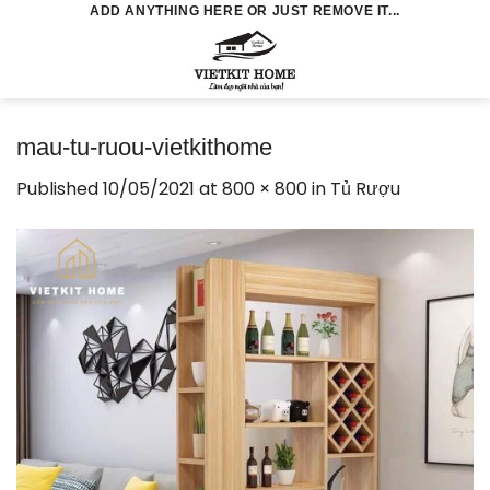
Skip
ADD ANYTHING HERE OR JUST REMOVE IT...
to
0
content
mau-tu-ruou-vietkithome
Published
10/05/2021
at
800 × 800
in
Tủ Rượu