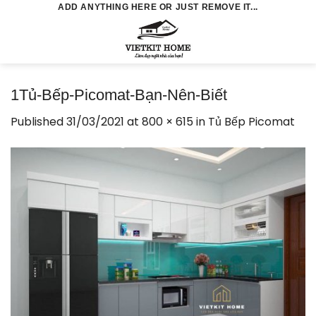
Skip
ADD ANYTHING HERE OR JUST REMOVE IT...
to
0
content
1Tủ-Bếp-Picomat-Bạn-Nên-Biết
Published
31/03/2021
at
800 × 615
in
Tủ Bếp Picomat